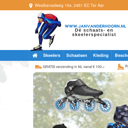
Westkanaalweg
10e
,
2461 EC
Ter Aar
Skeelers
Schaatsen
Kleding
Besch
Ru
GRATIS verzending in NL vanaf € 100,=