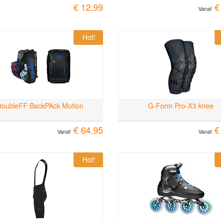
€ 12,99
€
Vanaf
Hot!
DoubleFF BackPAck Motion
G-Form Pro-X3 knee
€ 64,95
€
Vanaf
Vanaf
Hot!