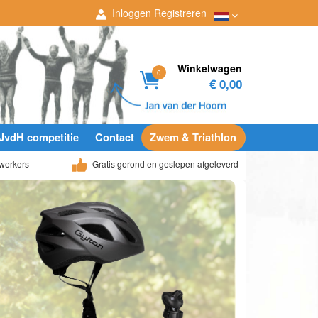
Inloggen
Registreren
Winkelwagen
0
€ 0,00
JvdH competitie
Contact
Zwem & Triathlon
werkers
Gratis gerond en geslepen afgeleverd