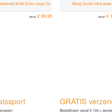
 fietsbroek M bib Endur cargo C3
Viking Combi Inline skate
€ 99,95
€ 
Vanaf
Vanaf
tssport
GRATIS verzend
groepen:
Bestellingen vanaf € 100,= word