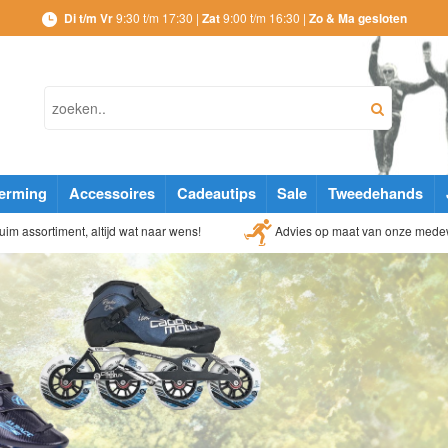
Di t/m Vr
9:30 t/m 17:30 |
Zat
9:00 t/m 16:30 |
Zo & Ma gesloten
erming
Accessoires
Cadeautips
Sale
Tweedehands
Advies op maat van onze mede
im assortiment, altijd wat naar wens!