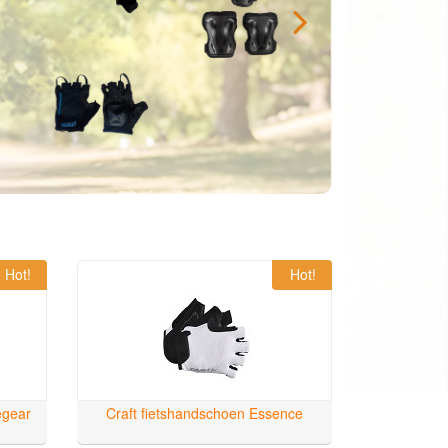
Hot!
Hot!
egear
Craft fietshandschoen Essence