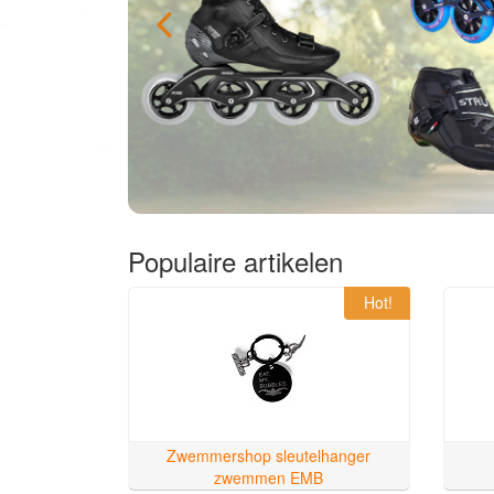
Populaire artikelen
Hot!
Zwemmershop sleutelhanger
zwemmen EMB