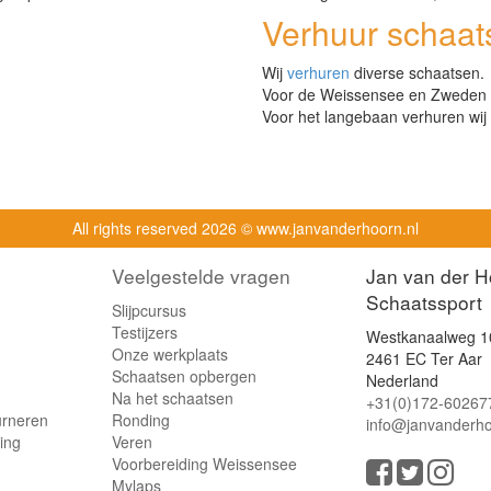
Verhuur schaat
Wij
verhuren
diverse schaatsen.
Voor de Weissensee en Zweden ku
Voor het langebaan verhuren wij 
All rights reserved
2026 © www.janvanderhoorn.nl
Veelgestelde vragen
Jan van der H
Schaatssport
Slijpcursus
Testijzers
Westkanaalweg 1
Onze werkplaats
2461 EC Ter Aar
Schaatsen opbergen
Nederland
Na het schaatsen
+31(0)172-60267
urneren
Ronding
info@janvanderho
ling
Veren
Voorbereiding Weissensee
Mylaps