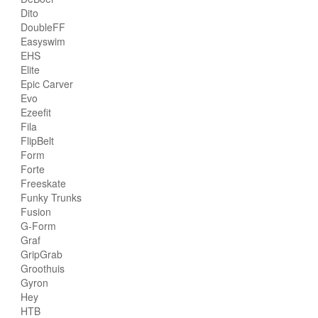
Dito
DoubleFF
Easyswim
EHS
Elite
Epic Carver
Evo
Ezeefit
Fila
FlipBelt
Form
Forte
Freeskate
Funky Trunks
Fusion
G-Form
Graf
GripGrab
Groothuis
Gyron
Hey
HTB