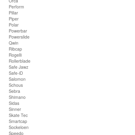
Orca
Perform
Pillar
Piper
Polar
Powerbar
Powerslide
Qwin
Ribcap
Rogelli
Rollerblade
Safe Jawz
Safe-iD
Salomon
Schous
Sebra
Shimano
Sidas
Sinner
Skate Tec
Smartcap
Sockeloen
Speedo