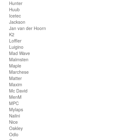
Hunter
Huub
Icetec
Jackson
Jan van der Hoorn
K2
Loffler
Luigino
Mad Wave
Malmsten
Maple
Marchese
Matter
Maxim
Mc David
MenM
MPC
Mylaps
Nalini
Nice
Oakley
Odlo