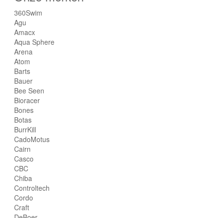
360Swim
Agu
Amacx
Aqua Sphere
Arena
Atom
Barts
Bauer
Bee Seen
Bioracer
Bones
Botas
BurrKill
CadoMotus
Cairn
Casco
CBC
Chiba
Controltech
Cordo
Craft
DeBoer