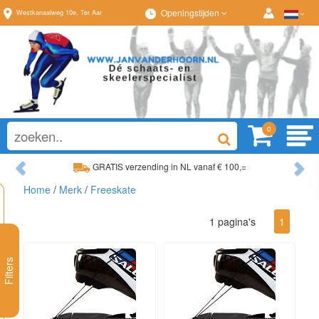
Openingstijden
Westkanaalweg
10e
,
Ter Aar
0
Previous
Ne
GRATIS verzending in NL vanaf € 100,=
Home
/
Merk
/
Freeskate
Ruim assortiment, altijd wat naar wens!
1 pagina's
1
Filters