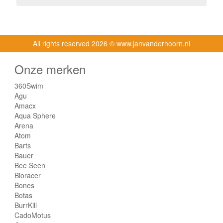
All rights reserved
2026 © www.janvanderhoorn.nl
Onze merken
360Swim
Agu
Amacx
Aqua Sphere
Arena
Atom
Barts
Bauer
Bee Seen
Bioracer
Bones
Botas
BurrKill
CadoMotus