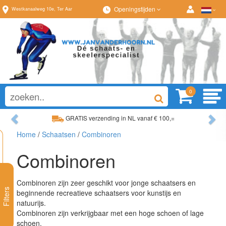
Openingstijden
Westkanaalweg
10e
,
Ter Aar
0
Previous
Ne
GRATIS verzending in NL vanaf € 100,=
Ruim assortiment, al
Home
/
Schaatsen
/
Combinoren
Ruim assortiment, altijd wat naar wens!
Advies op maat van
Combinoren
Combinoren zijn zeer geschikt voor jonge schaatsers en
Filters
beginnende recreatieve schaatsers voor kunstijs en
natuurijs.
Combinoren zijn verkrijgbaar met een hoge schoen of lage
schoen.