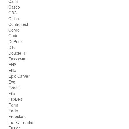
Cairn
Casco
CBC
Chiba
Controltech
Cordo
Craft
DeBoer
Dito
DoubleFF
Easyswim
EHS
Elite
Epic Carver
Evo
Ezeefit
Fila
FlipBelt
Form
Forte
Freeskate
Funky Trunks
Fusion