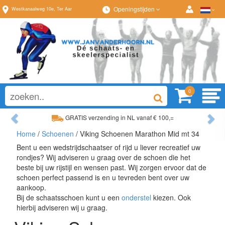
Openingstijden
Westkanaalweg
10e
,
Ter Aar
0
Previous
Ne
GRATIS verzending in NL vanaf € 100,=
Home
/
Schoenen
/ Viking Schoenen Marathon Mid mt 34
Ruim assortiment, altijd wat naar wens!
Bent u een wedstrijdschaatser of rijd u liever recreatief uw
rondjes? Wij adviseren u graag over de schoen die het
beste bij uw rijstijl en wensen past. Wij zorgen ervoor dat de
schoen perfect passend is en u tevreden bent over uw
aankoop.
Bij de schaatsschoen kunt u een
onderstel
kiezen. Ook
hierbij adviseren wij u graag.