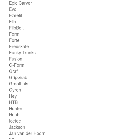
Epic Carver
Evo
Ezeefit
Fila
FlipBelt
Form
Forte
Freeskate
Funky Trunks
Fusion
G-Form
Graf
GripGrab
Groothuis
Gyron
Hey
HTB
Hunter
Huub
Icetec
Jackson
Jan van der Hoorn