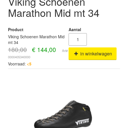
Viking Schoenen
Marathon Mid mt 34
Product
Aantal
Viking Schoenen Marathon Mid
mt 34
180,00
€
144,00
Art#
in winkelwagen
0000405340000
Voorraad:
<5