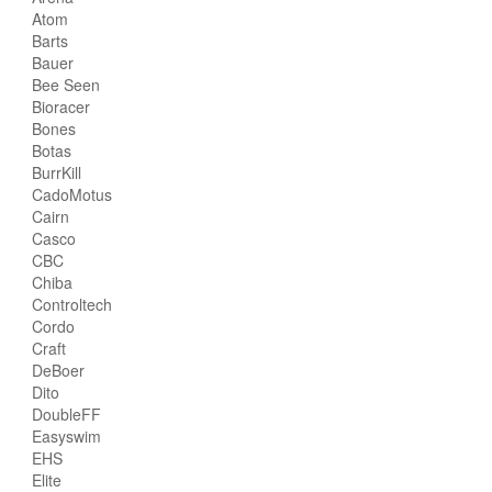
Atom
Barts
Bauer
Bee Seen
Bioracer
Bones
Botas
BurrKill
CadoMotus
Cairn
Casco
CBC
Chiba
Controltech
Cordo
Craft
DeBoer
Dito
DoubleFF
Easyswim
EHS
Elite