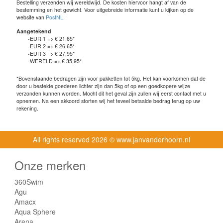
Bestelling verzenden wij wereldwijd. De kosten hiervoor hangt af van de
bestemming en het gewicht. Voor uitgebreide informatie kunt u kijken op de
website van
PostNL
.
Aangetekend
-EUR 1 => € 21,65*
-EUR 2 => € 26,65*
-EUR 3 => € 27,95*
-WERELD => € 35,95*
*Bovenstaande bedragen zijn voor pakketten tot 5kg. Het kan voorkomen dat de
door u bestelde goederen lichter zijn dan 5kg of op een goedkopere wijze
verzonden kunnen worden. Mocht dit het geval zijn zullen wij eerst contact met u
opnemen. Na een akkoord storten wij het teveel betaalde bedrag terug op uw
rekening.
All rights reserved
2026 © www.janvanderhoorn.nl
Onze merken
360Swim
Agu
Amacx
Aqua Sphere
Arena