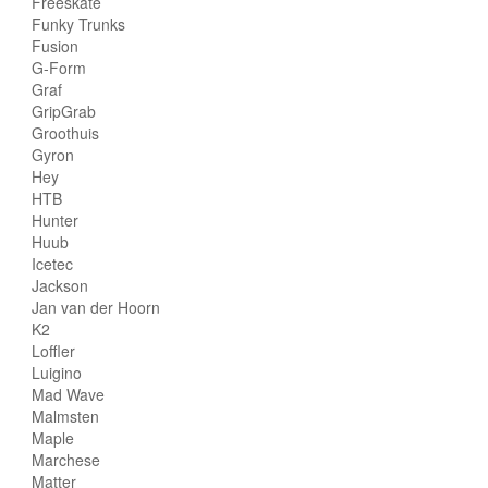
Freeskate
Funky Trunks
Fusion
G-Form
Graf
GripGrab
Groothuis
Gyron
Hey
HTB
Hunter
Huub
Icetec
Jackson
Jan van der Hoorn
K2
Loffler
Luigino
Mad Wave
Malmsten
Maple
Marchese
Matter