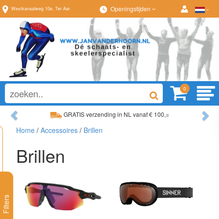
Openingstijden
Westkanaalweg
10e
,
Ter Aar
0
Previous
Ne
GRATIS verzending in NL vanaf € 100,=
Ruim assortiment, al
Home
/
Accessoires
/
Brillen
Ruim assortiment, altijd wat naar wens!
Advies op maat van
Brillen
Filters