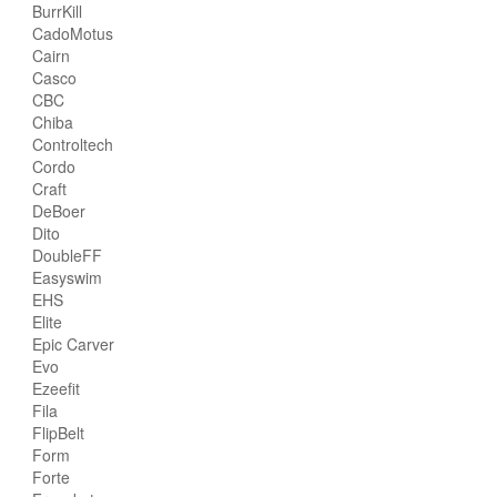
BurrKill
CadoMotus
Cairn
Casco
CBC
Chiba
Controltech
Cordo
Craft
DeBoer
Dito
DoubleFF
Easyswim
EHS
Elite
Epic Carver
Evo
Ezeefit
Fila
FlipBelt
Form
Forte