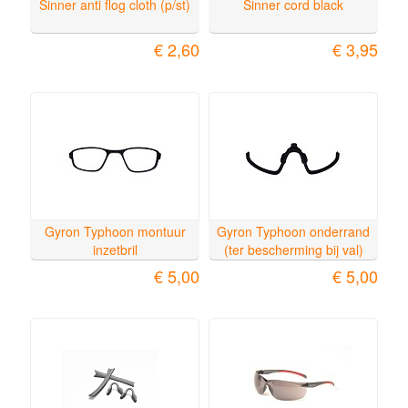
Sinner anti flog cloth (p/st)
Sinner cord black
€ 2,60
€ 3,95
Gyron Typhoon montuur
Gyron Typhoon onderrand
inzetbril
(ter bescherming bij val)
€ 5,00
€ 5,00