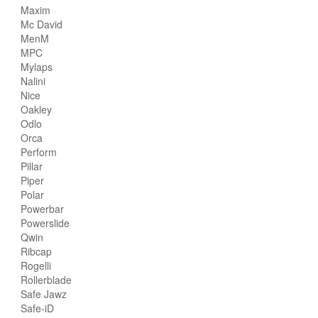
Maxim
Mc David
MenM
MPC
Mylaps
Nalini
Nice
Oakley
Odlo
Orca
Perform
Pillar
Piper
Polar
Powerbar
Powerslide
Qwin
Ribcap
Rogelli
Rollerblade
Safe Jawz
Safe-iD