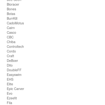
Bioracer
Bones
Botas
BurrKill
CadoMotus
Cairn
Casco
CBC
Chiba
Controltech
Cordo
Craft
DeBoer
Dito
DoubleFF
Easyswim
EHS
Elite
Epic Carver
Evo
Ezeefit
Fila