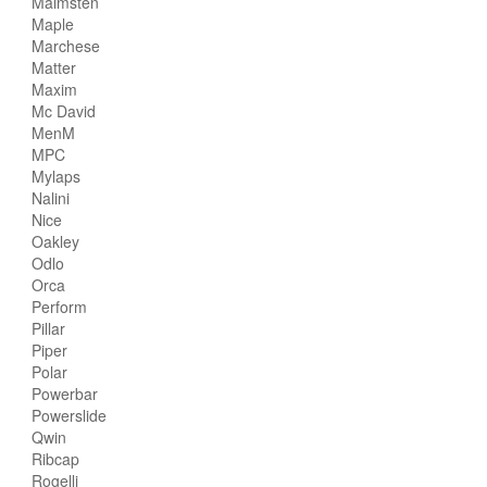
Malmsten
Maple
Marchese
Matter
Maxim
Mc David
MenM
MPC
Mylaps
Nalini
Nice
Oakley
Odlo
Orca
Perform
Pillar
Piper
Polar
Powerbar
Powerslide
Qwin
Ribcap
Rogelli