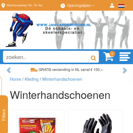
Openingstijden
Westkanaalweg
10e
,
Ter Aar
0
Previous
Ne
GRATIS verzending in NL vanaf € 100,=
Ruim assortiment, al
Home
/
Kleding
/
Winterhandschoenen
Ruim assortiment, altijd wat naar wens!
Advies op maat van
Winterhandschoenen
Filters