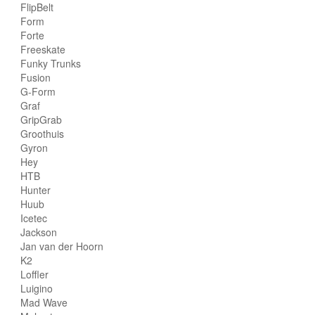
FlipBelt
Form
Forte
Freeskate
Funky Trunks
Fusion
G-Form
Graf
GripGrab
Groothuis
Gyron
Hey
HTB
Hunter
Huub
Icetec
Jackson
Jan van der Hoorn
K2
Loffler
Luigino
Mad Wave