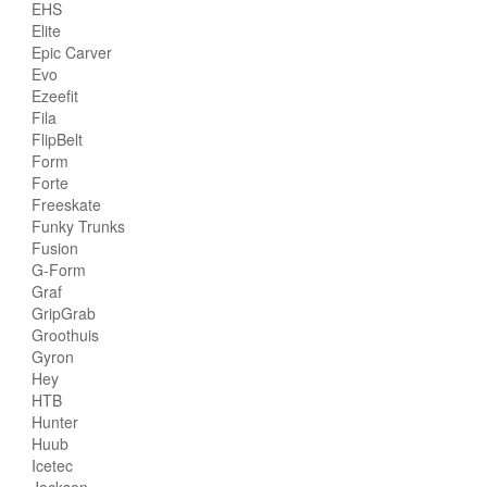
EHS
Elite
Epic Carver
Evo
Ezeefit
Fila
FlipBelt
Form
Forte
Freeskate
Funky Trunks
Fusion
G-Form
Graf
GripGrab
Groothuis
Gyron
Hey
HTB
Hunter
Huub
Icetec