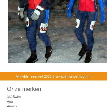
All rights reserved
2026 © www.janvanderhoorn.nl
Onze merken
360Swim
Agu
Amacx