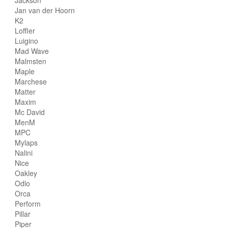
Jackson
Jan van der Hoorn
K2
Loffler
Luigino
Mad Wave
Malmsten
Maple
Marchese
Matter
Maxim
Mc David
MenM
MPC
Mylaps
Nalini
Nice
Oakley
Odlo
Orca
Perform
Pillar
Piper