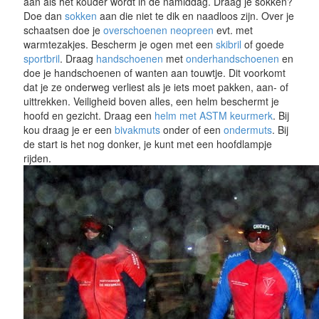
aan als het kouder wordt in de namiddag. Draag je sokken?
Doe dan
sokken
aan die niet te dik en naadloos zijn. Over je
schaatsen doe je
overschoenen neopreen
evt. met
warmtezakjes. Bescherm je ogen met een
skibril
of goede
sportbril
. Draag
handschoenen
met
onderhandschoenen
en
doe je handschoenen of wanten aan touwtje. Dit voorkomt
dat je ze onderweg verliest als je iets moet pakken, aan- of
uittrekken. Veiligheid boven alles, een helm beschermt je
hoofd en gezicht. Draag een
helm met ASTM keurmerk
. Bij
kou draag je er een
bivakmuts
onder of een
ondermuts
. Bij
de start is het nog donker, je kunt met een hoofdlampje
rijden.