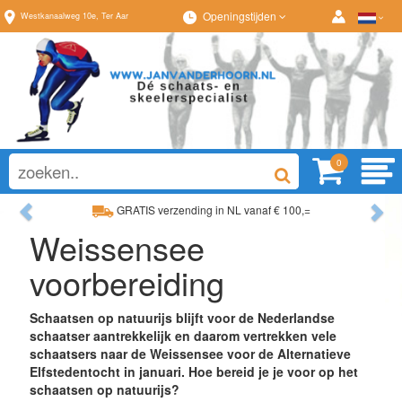
Openingstijden
Westkanaalweg
10e
,
Ter Aar
0
Previous
Ne
Ruim assortiment, altijd w
Weissensee
Advies op maat van onze
voorbereiding
Schaatsen op natuurijs blijft voor de Nederlandse
schaatser aantrekkelijk en daarom vertrekken vele
schaatsers naar de Weissensee voor de Alternatieve
Elfstedentocht in januari. Hoe bereid je je voor op het
schaatsen op natuurijs?