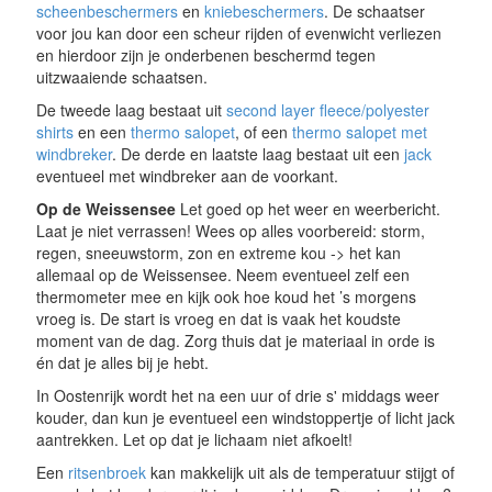
scheenbeschermers
en
kniebeschermers
. De schaatser
voor jou kan door een scheur rijden of evenwicht verliezen
en hierdoor zijn je onderbenen beschermd tegen
uitzwaaiende schaatsen.
De tweede laag bestaat uit
second layer fleece/polyester
shirts
en een
thermo salopet
, of een
thermo salopet met
windbreker
. De derde en laatste laag bestaat uit een
jack
eventueel met windbreker aan de voorkant.
Op de Weissensee
Let goed op het weer en weerbericht.
Laat je niet verrassen! Wees op alles voorbereid: storm,
regen, sneeuwstorm, zon en extreme kou -> het kan
allemaal op de Weissensee. Neem eventueel zelf een
thermometer mee en kijk ook hoe koud het ’s morgens
vroeg is. De start is vroeg en dat is vaak het koudste
moment van de dag. Zorg thuis dat je materiaal in orde is
én dat je alles bij je hebt.
In Oostenrijk wordt het na een uur of drie s' middags weer
kouder, dan kun je eventueel een windstoppertje of licht jack
aantrekken. Let op dat je lichaam niet afkoelt!
Een
ritsenbroek
kan makkelijk uit als de temperatuur stijgt of