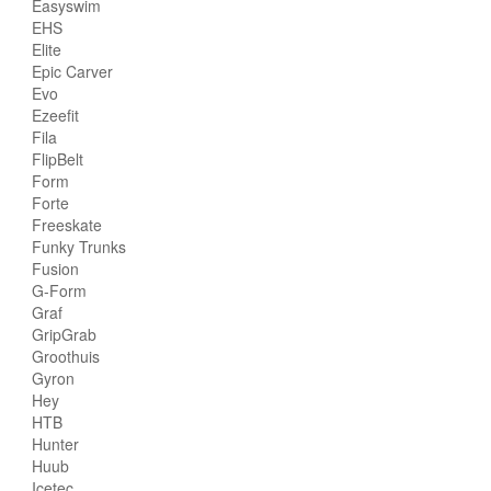
Easyswim
EHS
Elite
Epic Carver
Evo
Ezeefit
Fila
FlipBelt
Form
Forte
Freeskate
Funky Trunks
Fusion
G-Form
Graf
GripGrab
Groothuis
Gyron
Hey
HTB
Hunter
Huub
Icetec