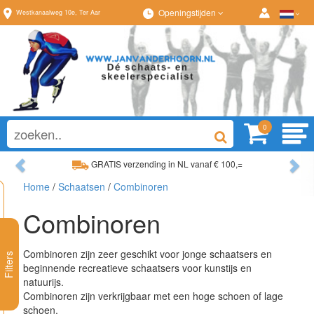
Openingstijden
Westkanaalweg
10e
,
Ter Aar
0
Previous
Ne
GRATIS verzending in NL vanaf € 100,=
Ruim assortiment, al
Home
/
Schaatsen
/
Combinoren
Ruim assortiment, altijd wat naar wens!
Advies op maat van
Combinoren
Combinoren zijn zeer geschikt voor jonge schaatsers en
Filters
beginnende recreatieve schaatsers voor kunstijs en
natuurijs.
Combinoren zijn verkrijgbaar met een hoge schoen of lage
schoen.