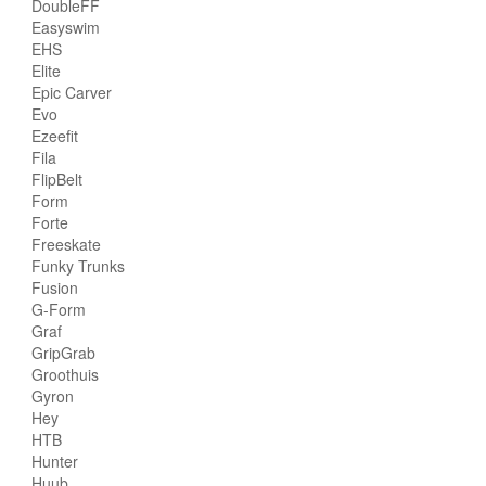
DoubleFF
Easyswim
EHS
Elite
Epic Carver
Evo
Ezeefit
Fila
FlipBelt
Form
Forte
Freeskate
Funky Trunks
Fusion
G-Form
Graf
GripGrab
Groothuis
Gyron
Hey
HTB
Hunter
Huub