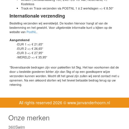
Kosteloos
Track en Trace verzenden via POSTNL 1 á 2 werkdagen => € 8.50*
Internationale verzending
Bestelling verzenden wij wereldwijd. De kosten hiervoor hangt af van de
bestemming en het gewicht. Voor uitgebreide informatie kunt u kijken op de
website van
PostNL
.
Aangetekend
-EUR 1 => € 21,65*
-EUR 2 => € 26,65*
-EUR 3 => € 27,95*
-WERELD => € 35,95*
*Bovenstaande bedragen zijn voor pakketten tot 5kg. Het kan voorkomen dat de
door u bestelde goederen lichter zijn dan 5kg of op een goedkopere wijze
verzonden kunnen worden. Mocht dit het geval zijn zullen wij eerst contact met u
opnemen. Na een akkoord storten wij het teveel betaalde bedrag terug op uw
rekening.
All rights reserved
2026 © www.janvanderhoorn.nl
Onze merken
360Swim