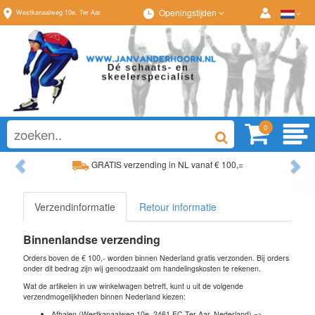
Openingstijden
Westkanaalweg
10e
,
Ter Aar
0
Previous
Ne
GRATIS verzending in NL vanaf € 100,=
Ruim assortiment, altijd wat naar wens!
Verzendinformatie
Retour informatie
Binnenlandse verzending
Orders boven de € 100,- worden binnen Nederland gratis verzonden. Bij orders
onder dit bedrag zijn wij genoodzaakt om handelingskosten te rekenen.
Wat de artikelen in uw winkelwagen betreft, kunt u uit de volgende
verzendmogelijkheden binnen Nederland kiezen:
Afhalen (Westkanaalweg 10e, 2461 EC Ter Aar, Nederland) =>