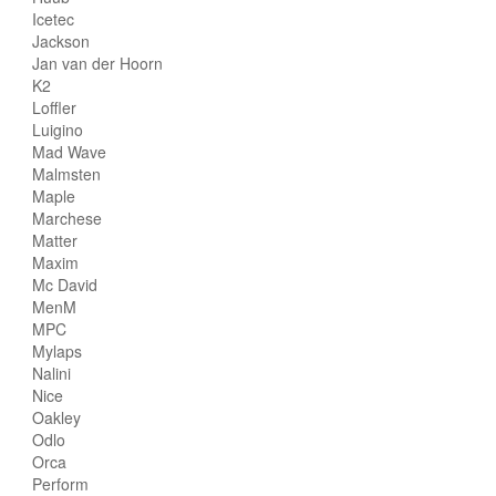
Icetec
Jackson
Jan van der Hoorn
K2
Loffler
Luigino
Mad Wave
Malmsten
Maple
Marchese
Matter
Maxim
Mc David
MenM
MPC
Mylaps
Nalini
Nice
Oakley
Odlo
Orca
Perform