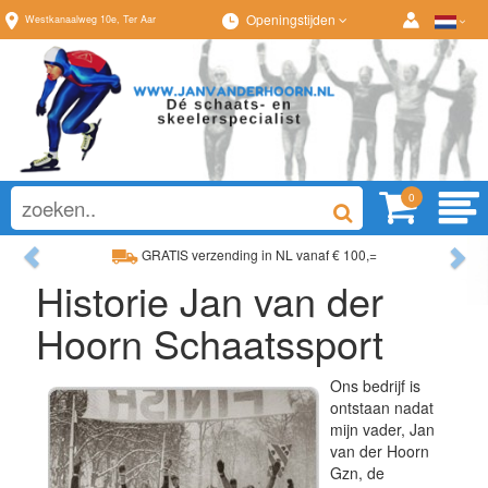
Openingstijden
Westkanaalweg
10e
,
Ter Aar
0
Previous
Ne
GRATIS verzending in NL vanaf € 100,=
Historie Jan van der
Ruim assortiment, altijd wat naar wens!
Hoorn Schaatssport
Ons bedrijf is
ontstaan nadat
mijn vader, Jan
van der Hoorn
Gzn, de