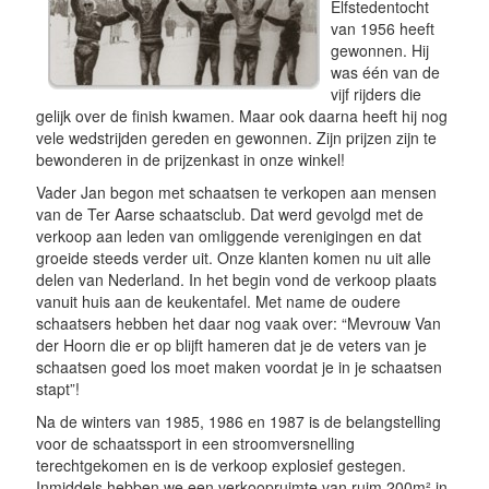
Elfstedentocht
van 1956 heeft
gewonnen. Hij
was één van de
vijf rijders die
gelijk over de finish kwamen. Maar ook daarna heeft hij nog
vele wedstrijden gereden en gewonnen. Zijn prijzen zijn te
bewonderen in de prijzenkast in onze winkel!
Vader Jan begon met schaatsen te verkopen aan mensen
van de Ter Aarse schaatsclub. Dat werd gevolgd met de
verkoop aan leden van omliggende verenigingen en dat
groeide steeds verder uit. Onze klanten komen nu uit alle
delen van Nederland. In het begin vond de verkoop plaats
vanuit huis aan de keukentafel. Met name de oudere
schaatsers hebben het daar nog vaak over: “Mevrouw Van
der Hoorn die er op blijft hameren dat je de veters van je
schaatsen goed los moet maken voordat je in je schaatsen
stapt”!
Na de winters van 1985, 1986 en 1987 is de belangstelling
voor de schaatssport in een stroomversnelling
terechtgekomen en is de verkoop explosief gestegen.
Inmiddels hebben we een verkoopruimte van ruim 200m² in