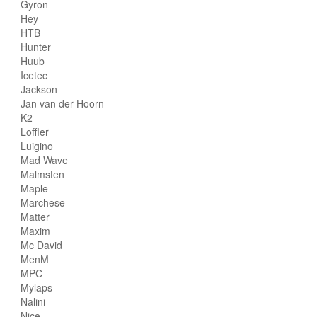
Gyron
Hey
HTB
Hunter
Huub
Icetec
Jackson
Jan van der Hoorn
K2
Loffler
Luigino
Mad Wave
Malmsten
Maple
Marchese
Matter
Maxim
Mc David
MenM
MPC
Mylaps
Nalini
Nice