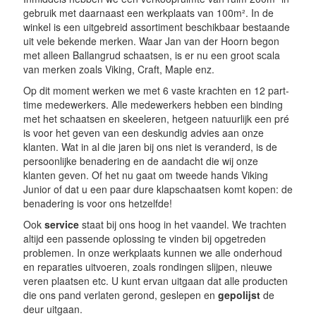
gebruik met daarnaast een werkplaats van 100m². In de
winkel is een uitgebreid assortiment beschikbaar bestaande
uit vele bekende merken. Waar Jan van der Hoorn begon
met alleen Ballangrud schaatsen, is er nu een groot scala
van merken zoals Viking, Craft, Maple enz.
Op dit moment werken we met 6 vaste krachten en 12 part-
time medewerkers. Alle medewerkers hebben een binding
met het schaatsen en skeeleren, hetgeen natuurlijk een pré
is voor het geven van een deskundig advies aan onze
klanten. Wat in al die jaren bij ons niet is veranderd, is de
persoonlijke benadering en de aandacht die wij onze
klanten geven. Of het nu gaat om tweede hands Viking
Junior of dat u een paar dure klapschaatsen komt kopen: de
benadering is voor ons hetzelfde!
Ook
service
staat bij ons hoog in het vaandel. We trachten
altijd een passende oplossing te vinden bij opgetreden
problemen. In onze werkplaats kunnen we alle onderhoud
en reparaties uitvoeren, zoals rondingen slijpen, nieuwe
veren plaatsen etc. U kunt ervan uitgaan dat alle producten
die ons pand verlaten gerond, geslepen en
gepolijst
de
deur uitgaan.