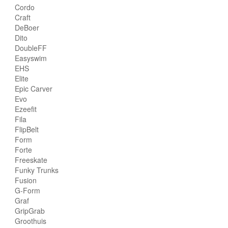
Cordo
Craft
DeBoer
Dito
DoubleFF
Easyswim
EHS
Elite
Epic Carver
Evo
Ezeefit
Fila
FlipBelt
Form
Forte
Freeskate
Funky Trunks
Fusion
G-Form
Graf
GripGrab
Groothuis