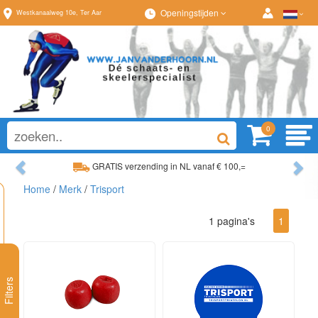
Openingstijden
Westkanaalweg
10e
,
Ter Aar
0
Previous
Ne
GRATIS verzending in NL vanaf € 100,=
Home
/
Merk
/
Trisport
Ruim assortiment, altijd wat naar wens!
1 pagina's
1
Filters