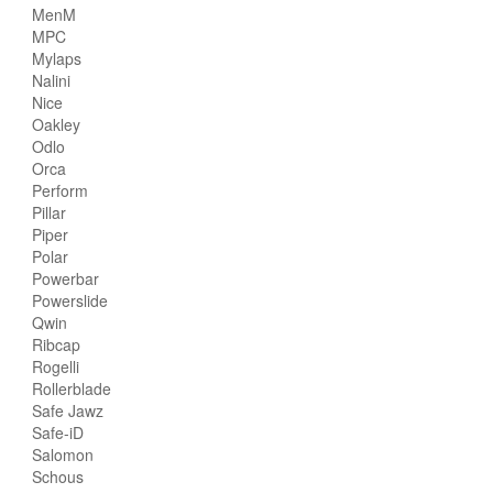
MenM
MPC
Mylaps
Nalini
Nice
Oakley
Odlo
Orca
Perform
Pillar
Piper
Polar
Powerbar
Powerslide
Qwin
Ribcap
Rogelli
Rollerblade
Safe Jawz
Safe-iD
Salomon
Schous