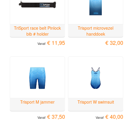
TriSport race belt Pinlock
Trisport microvezel
bib # holder
handdoek
€ 11,95
€ 32,00
Vanaf
Trisport M jammer
Trisport W swimsuit
€ 37,50
€ 40,00
Vanaf
Vanaf