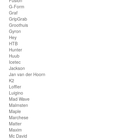
Fusion
G-Form
Graf
GripGrab
Groothuis
Gyron
Hey
HTB
Hunter
Huub
Icetec
Jackson
Jan van der Hoorn
K2
Loffler
Luigino
Mad Wave
Malmsten
Maple
Marchese
Matter
Maxim
Mc David