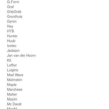
G-Form
Graf
GripGrab
Groothuis
Gyron
Hey
HTB
Hunter
Huub
Icetec
Jackson
Jan van der Hoorn
K2
Loffler
Luigino
Mad Wave
Malmsten
Maple
Marchese
Matter
Maxim
Mc David
MenM