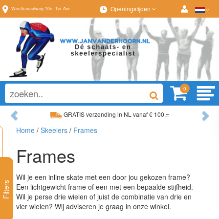
Openingstijden
Westkanaalweg
10e
,
Ter Aar
0
Previous
Ne
GRATIS verzending in NL vanaf € 100,=
Home
/
Skeelers
/
Frames
Ruim assortiment, altijd wat naar wens!
Frames
Wil je een inline skate met een door jou gekozen frame?
Filters
Een lichtgewicht frame of een met een bepaalde stijfheid.
Wil je perse drie wielen of juist de combinatie van drie en
vier wielen? Wij adviseren je graag in onze winkel.