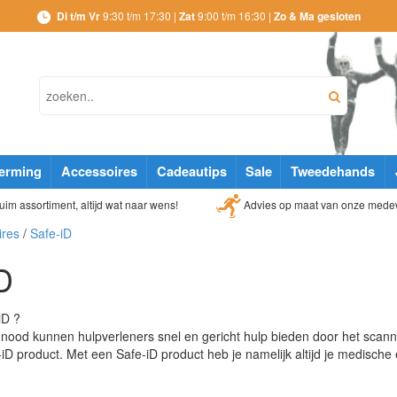
Di t/m Vr
9:30 t/m 17:30 |
Zat
9:00 t/m 16:30 |
Zo & Ma gesloten
erming
Accessoires
Cadeautips
Sale
Tweedehands
Advies op maat van onze mede
im assortiment, altijd wat naar wens!
ires
/
Safe-iD
D
iD ?
n nood kunnen hulpverleners snel en gericht hulp bieden door het sc
e-iD product. Met een Safe-iD product heb je namelijk altijd je medische 