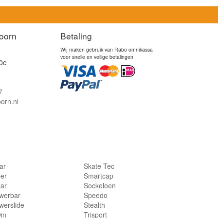
oorn
Betaling
Wij maken gebruik van Rabo omnikassa
voor snelle en veilige betalingen
0e
7
orn.nl
lar
Skate Tec
per
Smartcap
lar
Sockeloen
werbar
Speedo
werslide
Stealth
in
Trisport