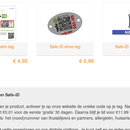
helm tag
Safe-iD shoe tag
Safe-iD
€ 4,95
€ 6,99
er Safe-iD
n je product, activeer je op onze website de unieke code op je tag. 
t €0,01 voor de eerste 'gratis' 30 dagen. Daarna blijf je lid voor €11,99 p
s: het (nood)nummer van thuisblijvers en partners, allergieën, huisart
at veilig opgeslagen op ons digitale platform. Je kunt zelf en op ieder m