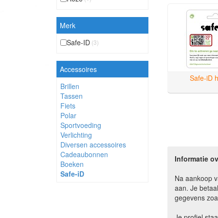
Merk
Safe-ID
(3)
Accessoires
Safe-iD 
Brillen
Tassen
Fiets
Polar
Sportvoeding
Verlichting
Diversen accessoires
Cadeaubonnen
Informatie ov
Boeken
Safe-iD
Na aankoop va
aan. Je betaal
gegevens zoal
Je profiel sta