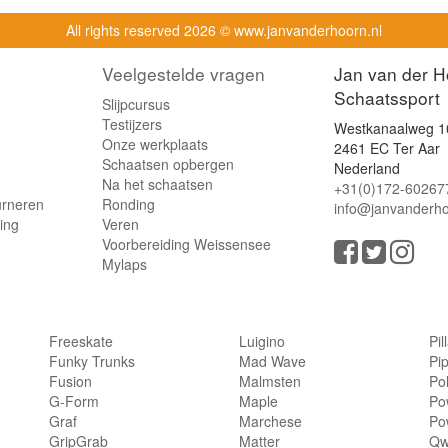
All rights reserved
2026 © www.janvanderhoorn.nl
Veelgestelde vragen
Jan van der H
Schaatssport
Slijpcursus
Testijzers
Westkanaalweg 1
Onze werkplaats
2461 EC Ter Aar
Schaatsen opbergen
Nederland
Na het schaatsen
+31(0)172-60267
urneren
Ronding
info@janvanderho
ling
Veren
Voorbereiding Weissensee
Mylaps
Freeskate
Luigino
Pil
Funky Trunks
Mad Wave
Pi
Fusion
Malmsten
Po
G-Form
Maple
Po
Graf
Marchese
Po
GripGrab
Matter
Qw