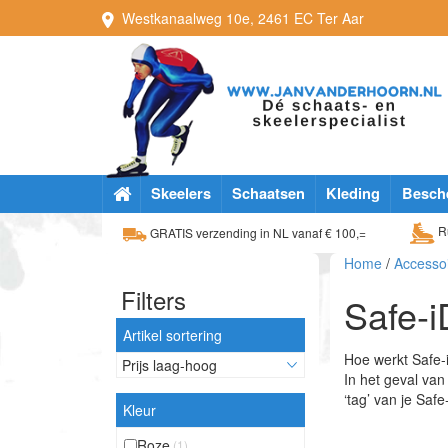
Westkanaalweg
10e
,
2461 EC
Ter Aar
Skeelers
Schaatsen
Kleding
Besch
Ru
GRATIS verzending in NL vanaf € 100,=
Home
/
Accesso
Filters
Safe-i
Artikel sortering
Hoe werkt Safe-
In het geval va
‘tag’ van je Saf
Kleur
Roze
(1)