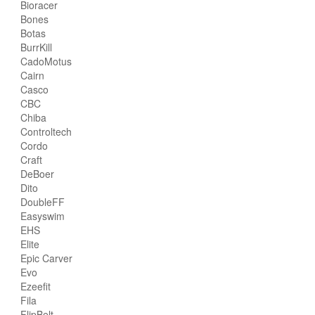
Bioracer
Bones
Botas
BurrKill
CadoMotus
Cairn
Casco
CBC
Chiba
Controltech
Cordo
Craft
DeBoer
Dito
DoubleFF
Easyswim
EHS
Elite
Epic Carver
Evo
Ezeefit
Fila
FlipBelt