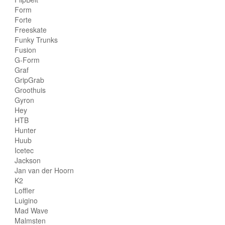
Form
Forte
Freeskate
Funky Trunks
Fusion
G-Form
Graf
GripGrab
Groothuis
Gyron
Hey
HTB
Hunter
Huub
Icetec
Jackson
Jan van der Hoorn
K2
Loffler
Luigino
Mad Wave
Malmsten