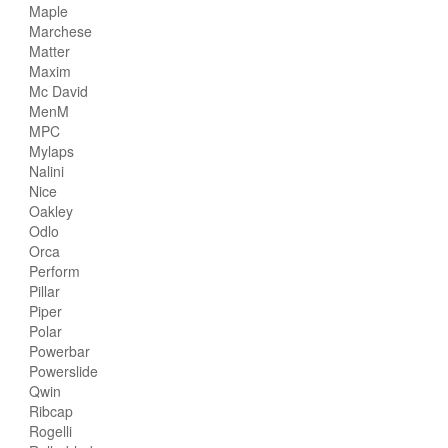
Maple
Marchese
Matter
Maxim
Mc David
MenM
MPC
Mylaps
Nalini
Nice
Oakley
Odlo
Orca
Perform
Pillar
Piper
Polar
Powerbar
Powerslide
Qwin
Ribcap
Rogelli