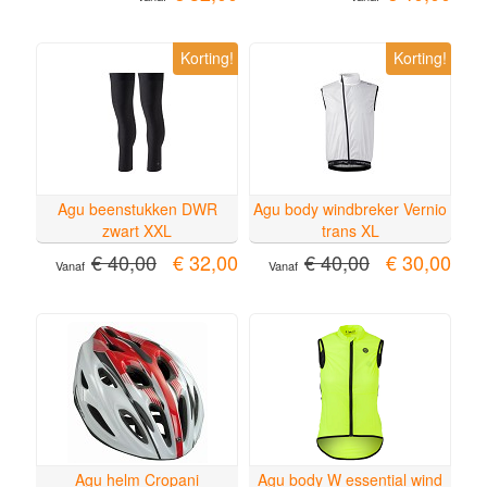
Korting!
Korting!
Agu beenstukken DWR
Agu body windbreker Vernio
zwart XXL
trans XL
€ 40,00
€ 32,00
€ 40,00
€ 30,00
Vanaf
Vanaf
Agu helm Cropani
Agu body W essential wind