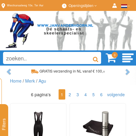
Openingstijden
Westkanaalweg
10e
,
Ter Aar
0
Previous
Ne
GRATIS verzending in NL vanaf € 100,=
Ruim assortiment, al
Home
/
Merk
/
Agu
Ruim assortiment, altijd wat naar wens!
Advies op maat van
6 pagina's
1
2
3
4
5
6
volgende
Filters