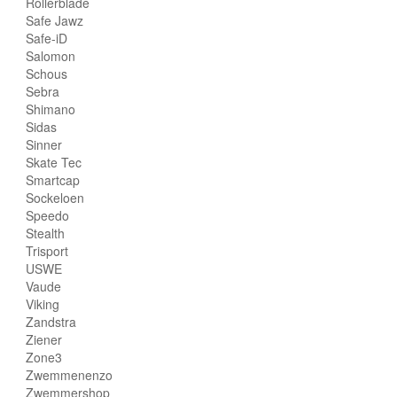
Rollerblade
Safe Jawz
Safe-iD
Salomon
Schous
Sebra
Shimano
Sidas
Sinner
Skate Tec
Smartcap
Sockeloen
Speedo
Stealth
Trisport
USWE
Vaude
Viking
Zandstra
Ziener
Zone3
Zwemmenenzo
Zwemmershop