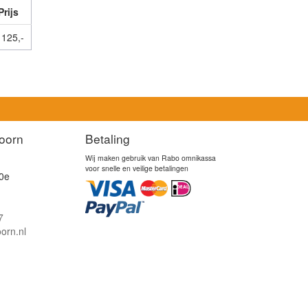
Prijs
 125,-
oorn
Betaling
Wij maken gebruik van Rabo omnikassa
voor snelle en veilige betalingen
0e
7
orn.nl