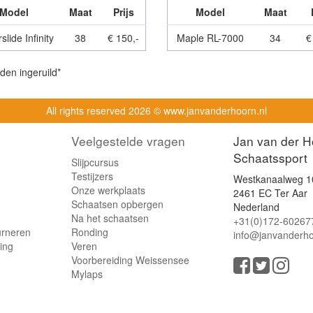
Model
Maat
Prijs
Model
Maat
lide Infinity
38
€ 150,-
Maple RL-7000
34
€
den ingeruild*
All rights reserved
2026 © www.janvanderhoorn.nl
Veelgestelde vragen
Jan van der H
Schaatssport
Slijpcursus
Testijzers
Westkanaalweg 1
Onze werkplaats
2461 EC Ter Aar
Schaatsen opbergen
Nederland
Na het schaatsen
+31(0)172-60267
urneren
Ronding
info@janvanderho
ling
Veren
Voorbereiding Weissensee
Mylaps