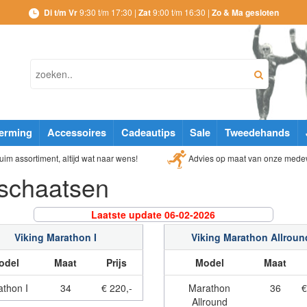
Di t/m Vr
9:30 t/m 17:30 |
Zat
9:00 t/m 16:30 |
Zo & Ma gesloten
erming
Accessoires
Cadeautips
Sale
Tweedehands
Advies op maat van onze mede
im assortiment, altijd wat naar wens!
schaatsen
Laatste update 06-02-2026
Viking Marathon I
Viking Marathon Allroun
odel
Maat
Prijs
Model
Maat
thon I
34
€ 220,-
Marathon
36
€
Allround