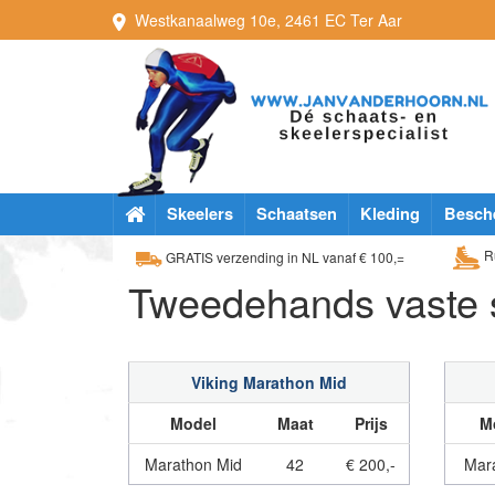
Westkanaalweg
10e
,
2461 EC
Ter Aar
Skeelers
Schaatsen
Kleding
Besch
Ru
GRATIS verzending in NL vanaf € 100,=
Tweedehands vaste 
Viking Marathon Mid
Model
Maat
Prijs
M
Marathon Mid
42
€ 200,-
Mara