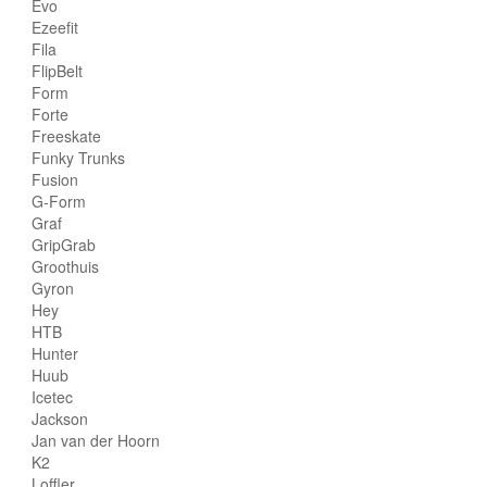
Evo
Ezeefit
Fila
FlipBelt
Form
Forte
Freeskate
Funky Trunks
Fusion
G-Form
Graf
GripGrab
Groothuis
Gyron
Hey
HTB
Hunter
Huub
Icetec
Jackson
Jan van der Hoorn
K2
Loffler