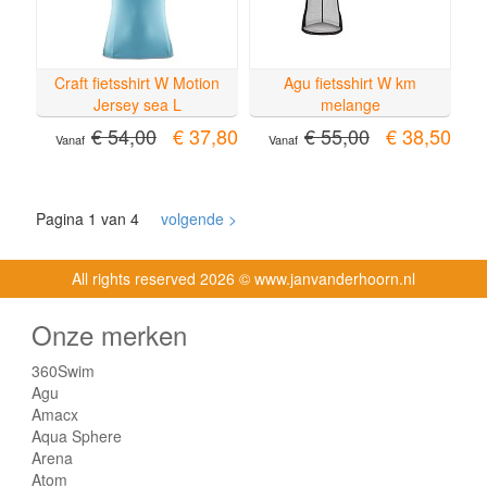
Craft fietsshirt W Motion
Agu fietsshirt W km
Jersey sea L
melange
€ 54,00
€ 37,80
€ 55,00
€ 38,50
Vanaf
Vanaf
Pagina 1 van 4
volgende >
All rights reserved
2026 © www.janvanderhoorn.nl
Onze merken
360Swim
Agu
Amacx
Aqua Sphere
Arena
Atom