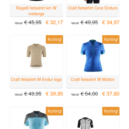
Rogelli fietsshirt km W
Craft fietsshirt Core Enduro
melange
€ 45,95
€ 32,17
€ 49,95
€ 34,97
Vanaf
Vanaf
Korting!
Korting!
Craft fietsshirt M Endur logo
Craft fietsshirt W Motion
€ 49,95
€ 39,95
€ 54,00
€ 37,80
Vanaf
Vanaf
Korting!
Korting!