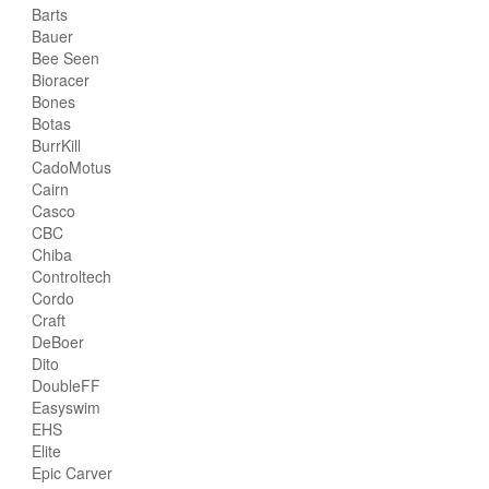
Barts
Bauer
Bee Seen
Bioracer
Bones
Botas
BurrKill
CadoMotus
Cairn
Casco
CBC
Chiba
Controltech
Cordo
Craft
DeBoer
Dito
DoubleFF
Easyswim
EHS
Elite
Epic Carver