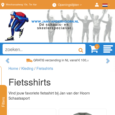
Openingstijden
Westkanaalweg
10e
,
Ter Aar
0
Previous
Ne
GRATIS verzending in NL vanaf € 100,=
Ruim assortiment, al
Home
/
Kleding
/
Fietsshirts
Ruim assortiment, altijd wat naar wens!
Advies op maat van
Fietsshirts
Vind jouw favoriete fietsshirt bij Jan van der Hoorn
Schaatssport
Filters