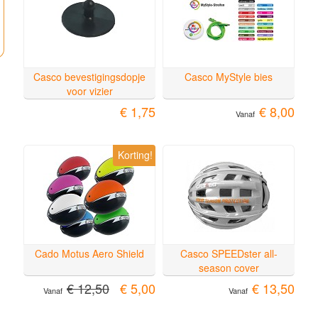
Casco bevestigingsdopje
Casco MyStyle bies
voor vizier
€ 1,75
€ 8,00
Vanaf
Korting!
Cado Motus Aero Shield
Casco SPEEDster all-
season cover
€ 12,50
€ 5,00
€ 13,50
Vanaf
Vanaf