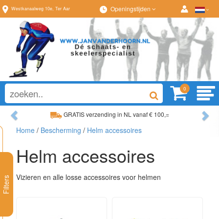
Openingstijden
Westkanaalweg
10e
,
Ter Aar
0
Previous
Ne
GRATIS verzending in NL vanaf € 100,=
Ruim assortiment, al
Home
/
Bescherming
/
Helm accessoires
Ruim assortiment, altijd wat naar wens!
Advies op maat van
Helm accessoires
Vizieren en alle losse accessoires voor helmen
Filters