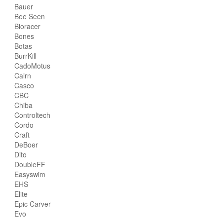
Bauer
Bee Seen
Bioracer
Bones
Botas
BurrKill
CadoMotus
Cairn
Casco
CBC
Chiba
Controltech
Cordo
Craft
DeBoer
Dito
DoubleFF
Easyswim
EHS
Elite
Epic Carver
Evo