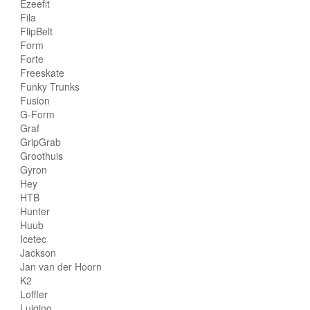
Ezeefit
Fila
FlipBelt
Form
Forte
Freeskate
Funky Trunks
Fusion
G-Form
Graf
GripGrab
Groothuis
Gyron
Hey
HTB
Hunter
Huub
Icetec
Jackson
Jan van der Hoorn
K2
Loffler
Luigino