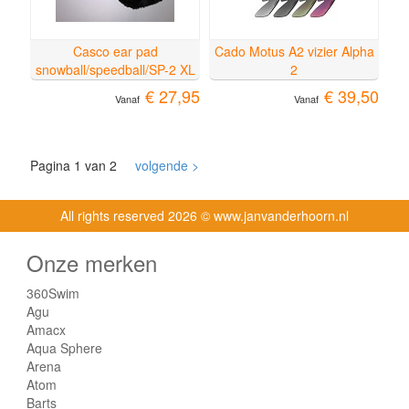
Casco ear pad
Cado Motus A2 vizier Alpha
snowball/speedball/SP-2 XL
2
€ 27,95
€ 39,50
Vanaf
Vanaf
Pagina 1 van 2
volgende >
All rights reserved
2026 © www.janvanderhoorn.nl
Onze merken
360Swim
Agu
Amacx
Aqua Sphere
Arena
Atom
Barts