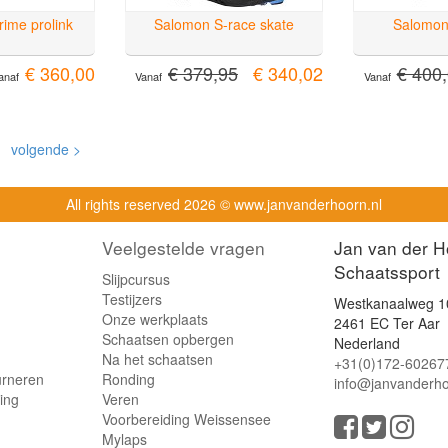
ime prolink
Salomon S-race skate
Salomon
€ 360,00
€ 379,95
€ 340,02
€ 400
anaf
Vanaf
Vanaf
volgende >
All rights reserved
2026 © www.janvanderhoorn.nl
Veelgestelde vragen
Jan van der H
Schaatssport
Slijpcursus
Testijzers
Westkanaalweg 1
Onze werkplaats
2461 EC Ter Aar
Schaatsen opbergen
Nederland
Na het schaatsen
+31(0)172-60267
urneren
Ronding
info@janvanderho
ling
Veren
Voorbereiding Weissensee
Mylaps