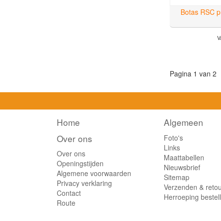
7
(1)
Botas RSC pr
8
(1)
9
(1)
V
10
(1)
11
(1)
12
(1)
Pagina 1 van 2
13
(1)
35
(1)
36
(3)
37
(2)
Home
Algemeen
38
(7)
Over ons
Foto's
39
(6)
Links
40
(5)
Over ons
Maattabellen
41
Openingstijden
(8)
Nieuwsbrief
Algemene voorwaarden
42
(11)
Sitemap
Privacy verklaring
Verzenden & reto
43
(8)
Contact
Herroeping bestel
44
(8)
Route
45
(8)