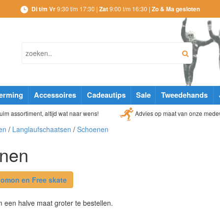
Di t/m Vr
9:30 t/m 17:30 |
Zat
9:00 t/m 16:30 |
Zo & Ma gesloten
erming
Accessoires
Cadeautips
Sale
Tweedehands
Advies op maat van onze mede
im assortiment, altijd wat naar wens!
en
/
Langlaufschaatsen
/
Schoenen
nen
lomon en Free skate
 een halve maat groter te bestellen.