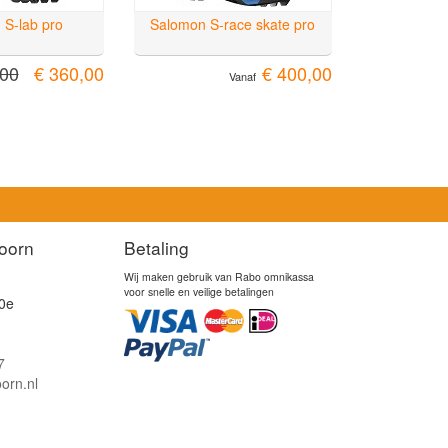
 S-lab pro
Salomon S-race skate pro
,00
€ 360,00
€ 400,00
Vanaf
oorn
Betaling
Wij maken gebruik van Rabo omnikassa
voor snelle en veilige betalingen
0e
7
orn.nl