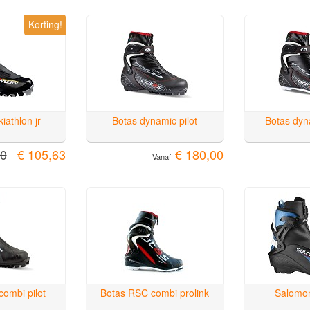
Korting!
iathlon jr
Botas dynamic pilot
Botas dyn
50
€ 105,63
€ 180,00
Vanaf
ombi pilot
Botas RSC combi prolink
Salomon