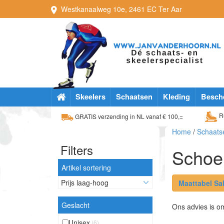
Westkanaalweg
10e
,
2461 EC
Ter Aar
Skeelers
Schaatsen
Kleding
Besch
Ru
GRATIS verzending in NL vanaf € 100,=
Home
/
Schaats
Filters
Schoe
Artikel sortering
Maattabel Sa
Geslacht
Ons advies is om
Unisex
(6)