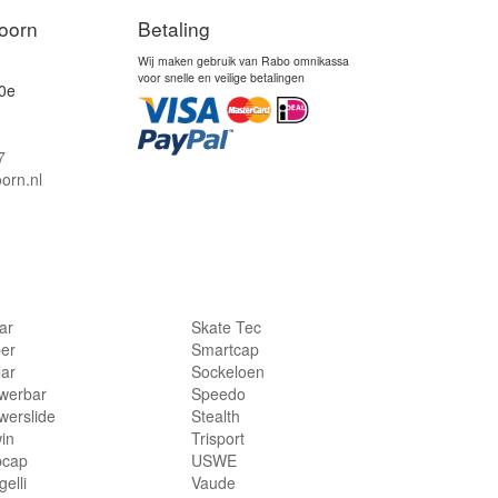
oorn
Betaling
Wij maken gebruik van Rabo omnikassa
voor snelle en veilige betalingen
0e
7
orn.nl
lar
Skate Tec
per
Smartcap
lar
Sockeloen
werbar
Speedo
werslide
Stealth
in
Trisport
bcap
USWE
elli
Vaude