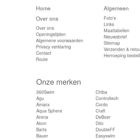
Bauer
(3)
Home
Algemeen
Bee Seen
(7)
Over ons
Foto's
Bioracer
(18)
Links
Bones
Over ons
(6)
Maattabellen
Openingstijden
Botas
(6)
Nieuwsbrief
Algemene voorwaarden
Sitemap
BurrKill
(1)
Privacy verklaring
Verzenden & reto
CadoMotus
(26)
Contact
Herroeping bestel
Cairn
Route
(2)
Casco
(15)
CBC
(5)
Onze merken
Chiba
(4)
Controltech
(1)
360Swim
Chiba
Agu
Controltech
Cordo
(3)
Amacx
Cordo
Craft
(197)
Aqua Sphere
Craft
DeBoer
(2)
Arena
DeBoer
Dito
(3)
Atom
Dito
Barts
DoubleFF
DoubleFF
(20)
Bauer
Easyswim
Easyswim
(1)