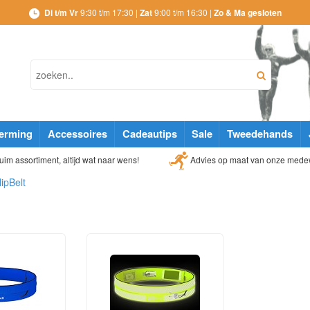
Di t/m Vr
9:30 t/m 17:30 |
Zat
9:00 t/m 16:30 |
Zo & Ma gesloten
erming
Accessoires
Cadeautips
Sale
Tweedehands
Advies op maat van onze mede
im assortiment, altijd wat naar wens!
lipBelt