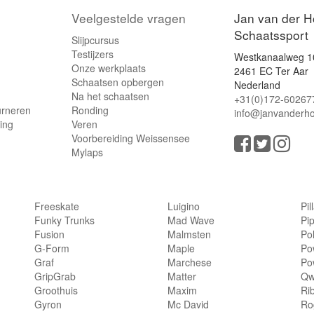
Veelgestelde vragen
Jan van der H
Schaatssport
Slijpcursus
Testijzers
Westkanaalweg 1
Onze werkplaats
2461 EC Ter Aar
Schaatsen opbergen
Nederland
Na het schaatsen
+31(0)172-60267
urneren
Ronding
info@janvanderho
ling
Veren
Voorbereiding Weissensee
Mylaps
Freeskate
Luigino
Pil
Funky Trunks
Mad Wave
Pi
Fusion
Malmsten
Po
G-Form
Maple
Po
Graf
Marchese
Po
GripGrab
Matter
Qw
Groothuis
Maxim
Ri
Gyron
Mc David
Rog