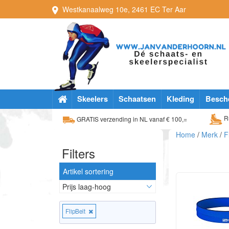
Westkanaalweg
10e
,
2461 EC
Ter Aar
Skeelers
Schaatsen
Kleding
Besch
Ru
GRATIS verzending in NL vanaf € 100,=
Home
/
Merk
/
F
Filters
Artikel sortering
FlipBelt