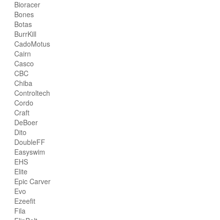
Bioracer
Bones
Botas
BurrKill
CadoMotus
Cairn
Casco
CBC
Chiba
Controltech
Cordo
Craft
DeBoer
Dito
DoubleFF
Easyswim
EHS
Elite
Epic Carver
Evo
Ezeefit
Fila