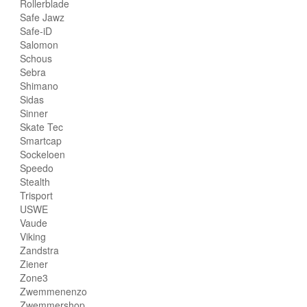
Rollerblade
Safe Jawz
Safe-iD
Salomon
Schous
Sebra
Shimano
Sidas
Sinner
Skate Tec
Smartcap
Sockeloen
Speedo
Stealth
Trisport
USWE
Vaude
Viking
Zandstra
Ziener
Zone3
Zwemmenenzo
Zwemmershop