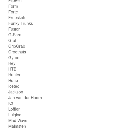
FlipBelt
Form
Forte
Freeskate
Funky Trunks
Fusion
G-Form
Graf
GripGrab
Groothuis
Gyron
Hey
HTB
Hunter
Huub
Icetec
Jackson
Jan van der Hoorn
K2
Loffler
Luigino
Mad Wave
Malmsten