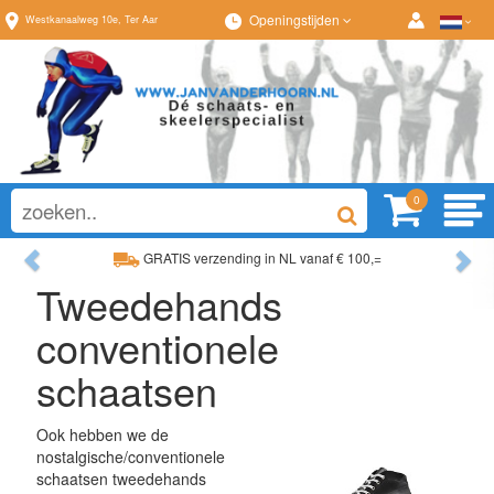
Openingstijden
Westkanaalweg
10e
,
Ter Aar
0
Previous
Ne
GRATIS verzending in NL vanaf € 100,=
Tweedehands
Ruim assortiment, altijd wat naar wens!
conventionele
schaatsen
Ook hebben we de
nostalgische/conventionele
schaatsen tweedehands