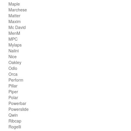
Maple
Marchese
Matter
Maxim
Mc David
MenM
MPC
Mylaps
Nalini
Nice
Oakley
Odlo
Orca
Perform
Pillar
Piper
Polar
Powerbar
Powerslide
Qwin
Ribcap
Rogelli