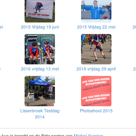
ei
2015 Vrijdag 19 juni
2015 Vrijdag 22 mei
2
9
2016 vrijdag 13 mei
2016 vrijdag 29 april
2
Lisserbroek Testdag
Photoshoot 2015
2014
 kun je terecht op de flickr pagina van
Michiel Kersten