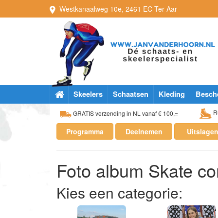
Westkanaalweg
10e
,
2461 EC
Ter Aar
Skeelers
Schaatsen
Kleding
Besch
Ru
GRATIS verzending in NL vanaf € 100,=
Programma
Deelnemen
Uitslage
Foto album Skate co
Kies een categorie: