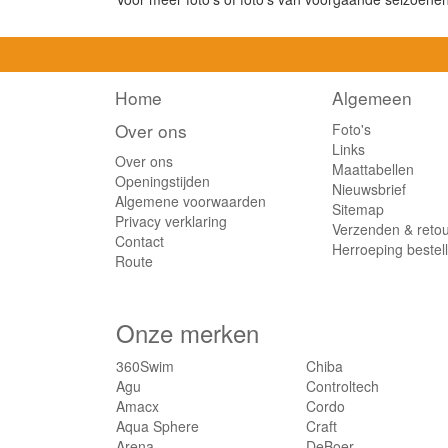
Home
Algemeen
Over ons
Foto's
Links
Over ons
Maattabellen
Openingstijden
Nieuwsbrief
Algemene voorwaarden
Sitemap
Privacy verklaring
Verzenden & reto
Contact
Herroeping bestel
Route
Onze merken
360Swim
Chiba
Agu
Controltech
Amacx
Cordo
Aqua Sphere
Craft
Arena
DeBoer