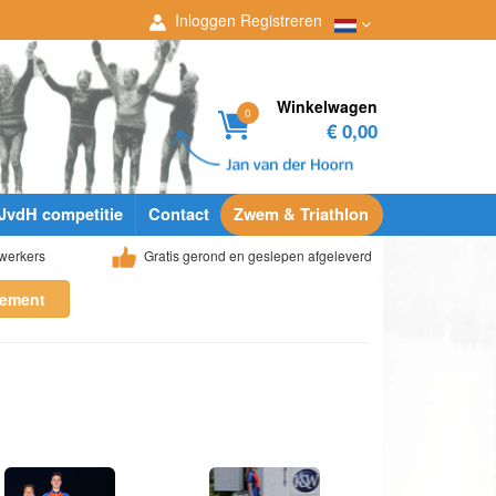
Inloggen
Registreren
Winkelwagen
0
€ 0,00
JvdH competitie
Contact
Zwem & Triathlon
werkers
Gratis gerond en geslepen afgeleverd
lement