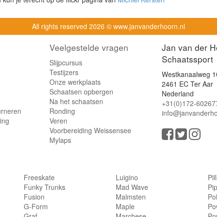
All rights reserved
2026 © www.janvanderhoorn.nl
Veelgestelde vragen
Jan van der H
Schaatssport
Slijpcursus
Testijzers
Westkanaalweg 1
Onze werkplaats
2461 EC Ter Aar
Schaatsen opbergen
Nederland
Na het schaatsen
+31(0)172-60267
urneren
Ronding
info@janvanderho
ling
Veren
Voorbereiding Weissensee
Mylaps
Freeskate
Luigino
Pil
Funky Trunks
Mad Wave
Pi
Fusion
Malmsten
Po
G-Form
Maple
Po
Graf
Marchese
Po