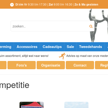
Di t/m Vr
9:30 t/m 17:30 |
Zat
9:00 t/m 16:30 |
Zo & Ma gesloten
erming
Accessoires
Cadeautips
Sale
Tweedehands
Advies op maat van onze mede
im assortiment, altijd wat naar wens!
n
Foto's
Organisatie
Contact
Reg
mpetitie