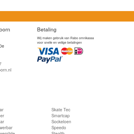
oorn
Betaling
Wij maken gebruik van Rabo omnikassa
voor snelle en veilige betalingen
0e
7
orn.nl
lar
Skate Tec
per
Smartcap
lar
Sockeloen
werbar
Speedo
werslide
Stealth