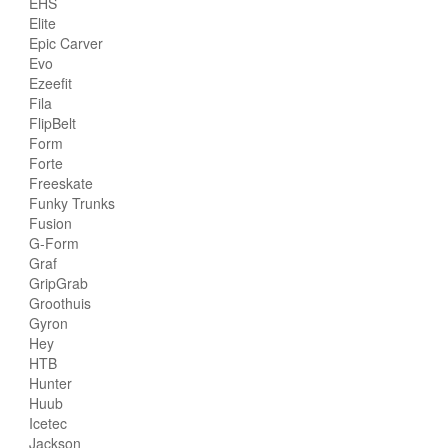
EHS
Elite
Epic Carver
Evo
Ezeefit
Fila
FlipBelt
Form
Forte
Freeskate
Funky Trunks
Fusion
G-Form
Graf
GripGrab
Groothuis
Gyron
Hey
HTB
Hunter
Huub
Icetec
Jackson