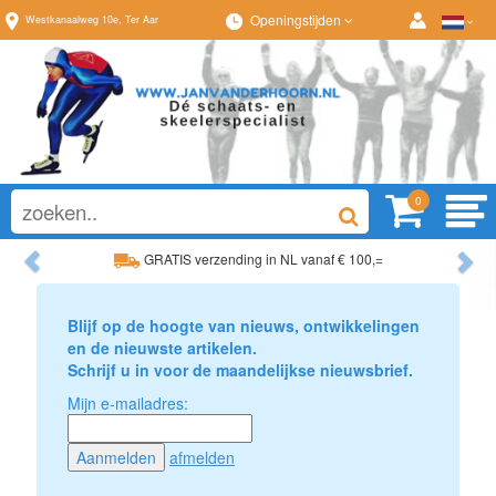
Openingstijden
Westkanaalweg
10e
,
Ter Aar
0
Previous
Ne
GRATIS verzending in NL vanaf € 100,=
Ruim assortiment, altijd wat naar wens!
Blijf op de hoogte van nieuws, ontwikkelingen
en de nieuwste artikelen.
Schrijf u in voor de maandelijkse nieuwsbrief.
Mijn e-mailadres:
afmelden