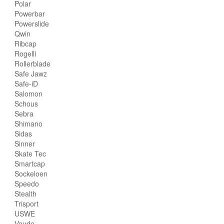
Polar
Powerbar
Powerslide
Qwin
Ribcap
Rogelli
Rollerblade
Safe Jawz
Safe-iD
Salomon
Schous
Sebra
Shimano
Sidas
Sinner
Skate Tec
Smartcap
Sockeloen
Speedo
Stealth
Trisport
USWE
Vaude