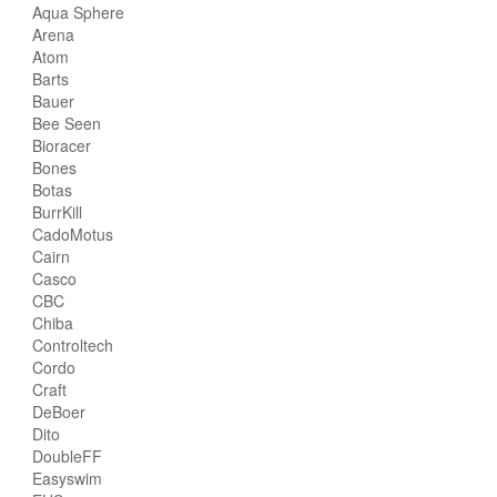
Aqua Sphere
Arena
Atom
Barts
Bauer
Bee Seen
Bioracer
Bones
Botas
BurrKill
CadoMotus
Cairn
Casco
CBC
Chiba
Controltech
Cordo
Craft
DeBoer
Dito
DoubleFF
Easyswim