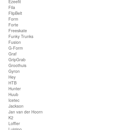
Ezeefit
Fila
FlipBelt
Form
Forte
Freeskate
Funky Trunks
Fusion
G-Form
Graf
GripGrab
Groothuis
Gyron
Hey
HTB
Hunter
Huub
Icetec
Jackson
Jan van der Hoorn
K2
Loffler
Luigino