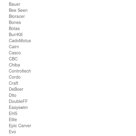
Bauer
Bee Seen
Bioracer
Bones
Botas
BurrKill
CadoMotus
Cairn
Casco
CBC
Chiba
Controltech
Cordo
Craft
DeBoer
Dito
DoubleFF
Easyswim
EHS
Elite
Epic Carver
Evo