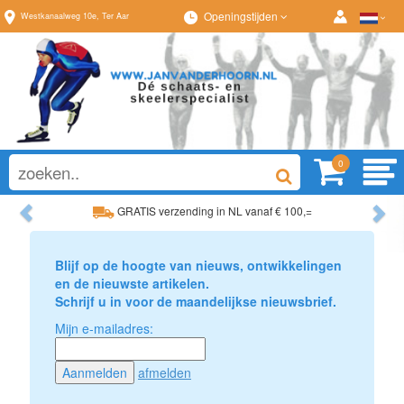
Openingstijden
Westkanaalweg
10e
,
Ter Aar
0
Previous
Ne
GRATIS verzending in NL vanaf € 100,=
Ruim assortiment, al
Ruim assortiment, altijd wat naar wens!
Advies op maat van
Blijf op de hoogte van nieuws, ontwikkelingen
en de nieuwste artikelen.
Schrijf u in voor de maandelijkse nieuwsbrief.
Mijn e-mailadres:
afmelden