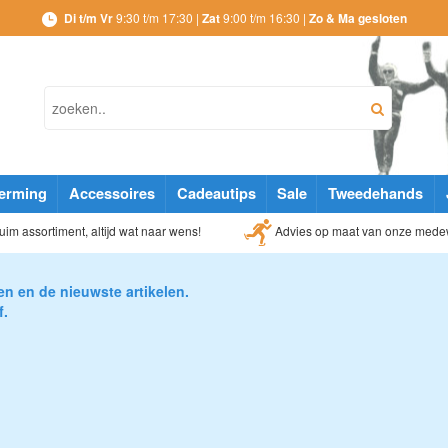
Di t/m Vr
9:30 t/m 17:30 |
Zat
9:00 t/m 16:30 |
Zo & Ma gesloten
erming
Accessoires
Cadeautips
Sale
Tweedehands
Advies op maat van onze mede
im assortiment, altijd wat naar wens!
en en de nieuwste artikelen.
f.