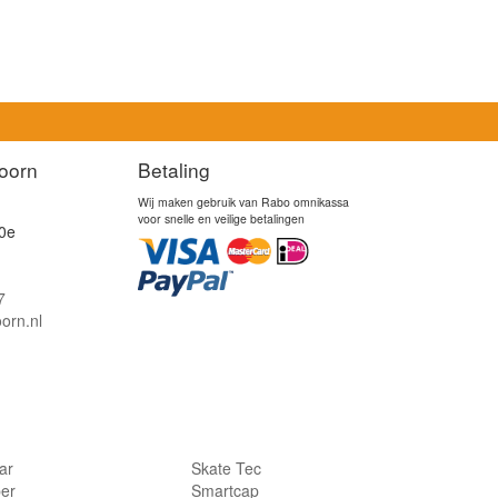
oorn
Betaling
Wij maken gebruik van Rabo omnikassa
voor snelle en veilige betalingen
0e
7
orn.nl
lar
Skate Tec
per
Smartcap