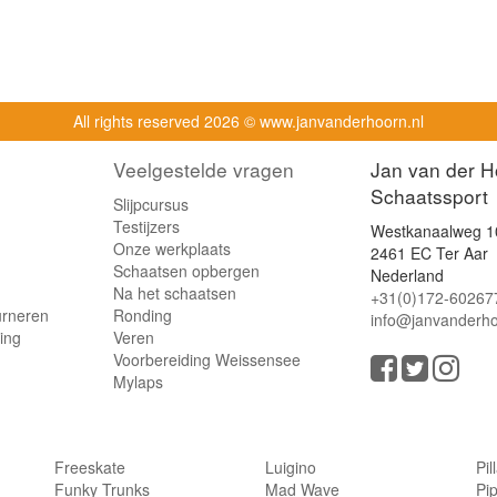
All rights reserved
2026 © www.janvanderhoorn.nl
Veelgestelde vragen
Jan van der H
Schaatssport
Slijpcursus
Testijzers
Westkanaalweg 1
Onze werkplaats
2461 EC Ter Aar
Schaatsen opbergen
Nederland
Na het schaatsen
+31(0)172-60267
urneren
Ronding
info@janvanderho
ling
Veren
Voorbereiding Weissensee
Mylaps
Freeskate
Luigino
Pil
Funky Trunks
Mad Wave
Pi