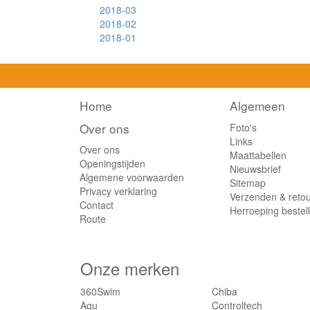
2018-03
2018-02
2018-01
Home
Algemeen
Over ons
Foto's
Links
Over ons
Maattabellen
Openingstijden
Nieuwsbrief
Algemene voorwaarden
Sitemap
Privacy verklaring
Verzenden & reto
Contact
Herroeping bestel
Route
Onze merken
360Swim
Chiba
Agu
Controltech