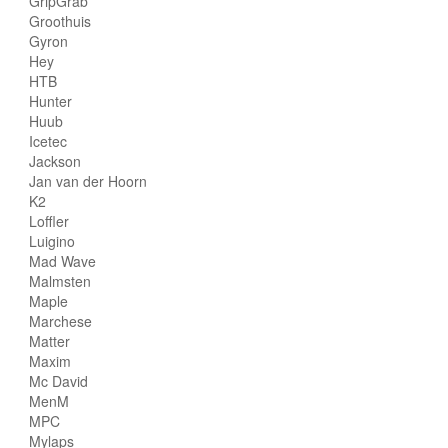
GripGrab
Groothuis
Gyron
Hey
HTB
Hunter
Huub
Icetec
Jackson
Jan van der Hoorn
K2
Loffler
Luigino
Mad Wave
Malmsten
Maple
Marchese
Matter
Maxim
Mc David
MenM
MPC
Mylaps