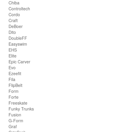
Chiba
Controltech
Cordo
Craft
DeBoer
Dito
DoubleFF
Easyswim
EHS
Elite
Epic Carver
Evo
Ezeefit
Fila
FlipBelt
Form
Forte
Freeskate
Funky Trunks
Fusion
G-Form
Graf