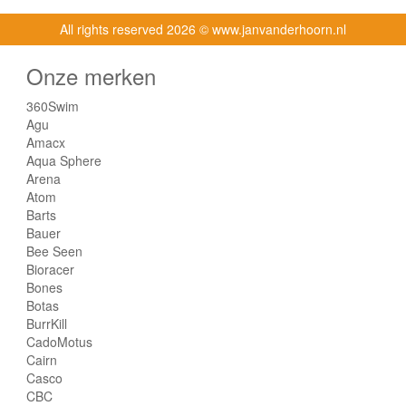
All rights reserved
2026 © www.janvanderhoorn.nl
Onze merken
360Swim
Agu
Amacx
Aqua Sphere
Arena
Atom
Barts
Bauer
Bee Seen
Bioracer
Bones
Botas
BurrKill
CadoMotus
Cairn
Casco
CBC