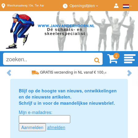
Openingstijden
Westkanaalweg
10e
,
Ter Aar
0
Previous
Ne
GRATIS verzending in NL vanaf € 100,=
Ruim assortiment, altijd wat naar wens!
Blijf op de hoogte van nieuws, ontwikkelingen
en de nieuwste artikelen.
Schrijf u in voor de maandelijkse nieuwsbrief.
Mijn e-mailadres:
afmelden