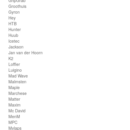
GripGrab
Groothuis
Gyron
Hey
HTB
Hunter
Huub
Icetec
Jackson
Jan van der Hoorn
K2
Loffler
Luigino
Mad Wave
Malmsten
Maple
Marchese
Matter
Maxim
Mc David
MenM
MPC
Mylaps