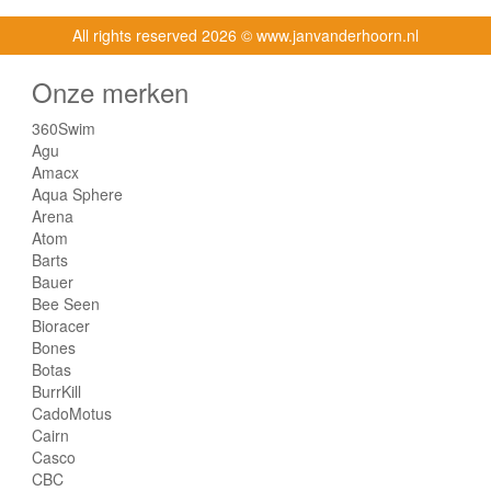
All rights reserved
2026 © www.janvanderhoorn.nl
Onze merken
360Swim
Agu
Amacx
Aqua Sphere
Arena
Atom
Barts
Bauer
Bee Seen
Bioracer
Bones
Botas
BurrKill
CadoMotus
Cairn
Casco
CBC