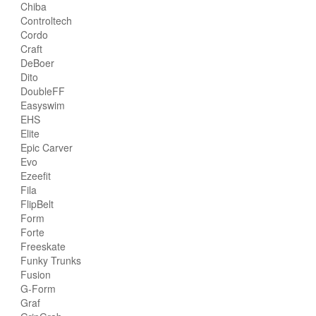
Chiba
Controltech
Cordo
Craft
DeBoer
Dito
DoubleFF
Easyswim
EHS
Elite
Epic Carver
Evo
Ezeefit
Fila
FlipBelt
Form
Forte
Freeskate
Funky Trunks
Fusion
G-Form
Graf