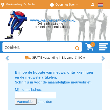
Openingstijden
Westkanaalweg
10e
,
Ter Aar
0
Previous
Ne
GRATIS verzending in NL vanaf € 100,=
Ruim assortiment, altijd wat naar wens!
Blijf op de hoogte van nieuws, ontwikkelingen
en de nieuwste artikelen.
Schrijf u in voor de maandelijkse nieuwsbrief.
Mijn e-mailadres:
afmelden