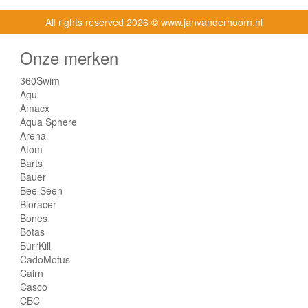
All rights reserved
2026 © www.janvanderhoorn.nl
Onze merken
360Swim
Agu
Amacx
Aqua Sphere
Arena
Atom
Barts
Bauer
Bee Seen
Bioracer
Bones
Botas
BurrKill
CadoMotus
Cairn
Casco
CBC