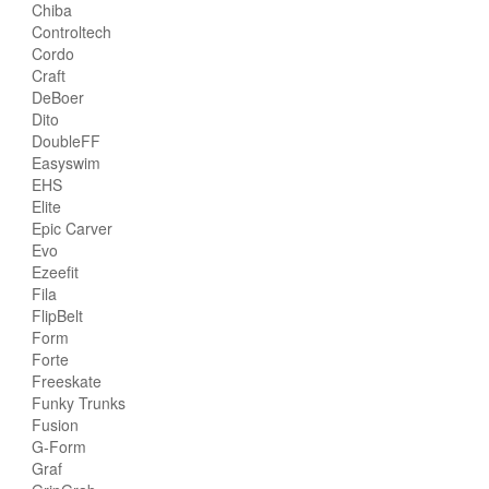
Chiba
Controltech
Cordo
Craft
DeBoer
Dito
DoubleFF
Easyswim
EHS
Elite
Epic Carver
Evo
Ezeefit
Fila
FlipBelt
Form
Forte
Freeskate
Funky Trunks
Fusion
G-Form
Graf