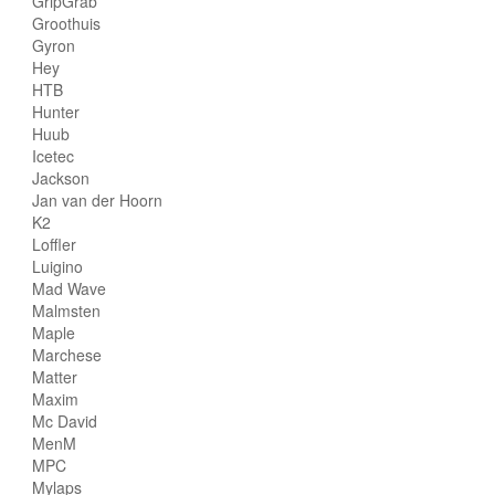
GripGrab
Groothuis
Gyron
Hey
HTB
Hunter
Huub
Icetec
Jackson
Jan van der Hoorn
K2
Loffler
Luigino
Mad Wave
Malmsten
Maple
Marchese
Matter
Maxim
Mc David
MenM
MPC
Mylaps