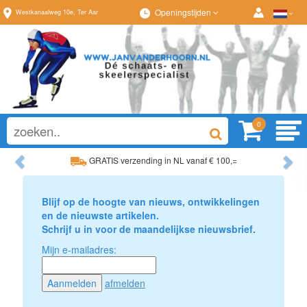
Openingstijden
Westkanaalweg
10e
,
Ter Aar
0
Previous
Ne
GRATIS verzending in NL vanaf € 100,=
Ruim assortiment, altijd wat naar wens!
Blijf op de hoogte van nieuws, ontwikkelingen
en de nieuwste artikelen.
Schrijf u in voor de maandelijkse nieuwsbrief.
Mijn e-mailadres:
afmelden