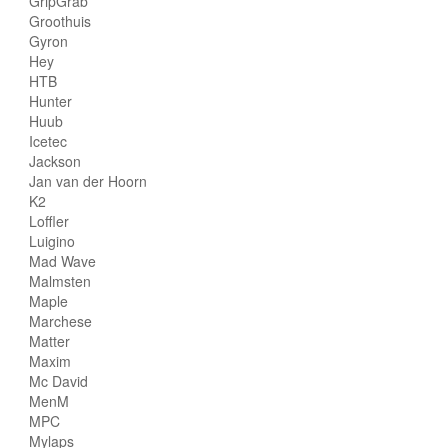
GripGrab
Groothuis
Gyron
Hey
HTB
Hunter
Huub
Icetec
Jackson
Jan van der Hoorn
K2
Loffler
Luigino
Mad Wave
Malmsten
Maple
Marchese
Matter
Maxim
Mc David
MenM
MPC
Mylaps