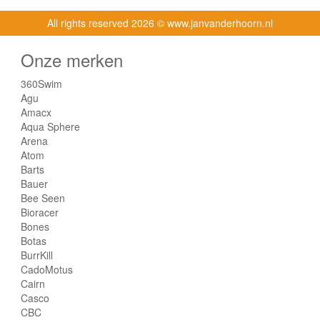
All rights reserved
2026 © www.janvanderhoorn.nl
Onze merken
360Swim
Agu
Amacx
Aqua Sphere
Arena
Atom
Barts
Bauer
Bee Seen
Bioracer
Bones
Botas
BurrKill
CadoMotus
Cairn
Casco
CBC