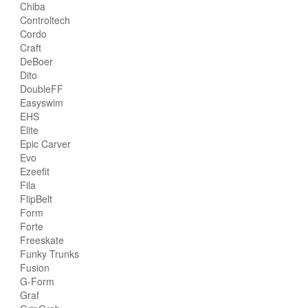
Chiba
Controltech
Cordo
Craft
DeBoer
Dito
DoubleFF
Easyswim
EHS
Elite
Epic Carver
Evo
Ezeefit
Fila
FlipBelt
Form
Forte
Freeskate
Funky Trunks
Fusion
G-Form
Graf