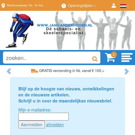
Openingstijden
Westkanaalweg
10e
,
Ter Aar
0
Previous
Ne
GRATIS verzending in NL vanaf € 100,=
Ruim assortiment, altijd wat naar wens!
Blijf op de hoogte van nieuws, ontwikkelingen
en de nieuwste artikelen.
Schrijf u in voor de maandelijkse nieuwsbrief.
Mijn e-mailadres:
afmelden