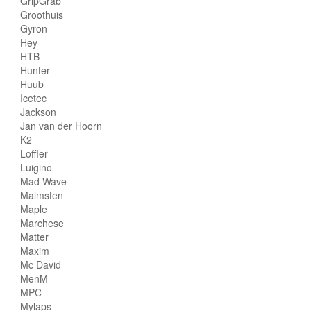
GripGrab
Groothuis
Gyron
Hey
HTB
Hunter
Huub
Icetec
Jackson
Jan van der Hoorn
K2
Loffler
Luigino
Mad Wave
Malmsten
Maple
Marchese
Matter
Maxim
Mc David
MenM
MPC
Mylaps