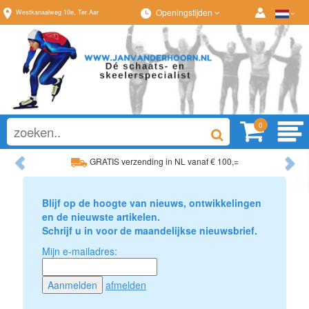
Openingstijden
Westkanaalweg
10e
,
Ter Aar
0
Previous
Ne
GRATIS verzending in NL vanaf € 100,=
Ruim assortiment, altijd wat naar wens!
Blijf op de hoogte van nieuws, ontwikkelingen
en de nieuwste artikelen.
Schrijf u in voor de maandelijkse nieuwsbrief.
Mijn e-mailadres:
afmelden