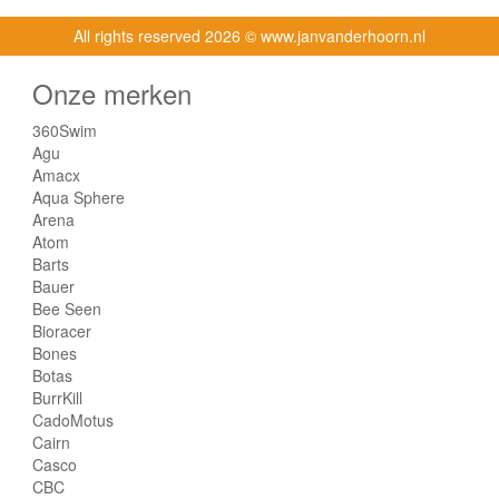
All rights reserved
2026 © www.janvanderhoorn.nl
Onze merken
360Swim
Agu
Amacx
Aqua Sphere
Arena
Atom
Barts
Bauer
Bee Seen
Bioracer
Bones
Botas
BurrKill
CadoMotus
Cairn
Casco
CBC