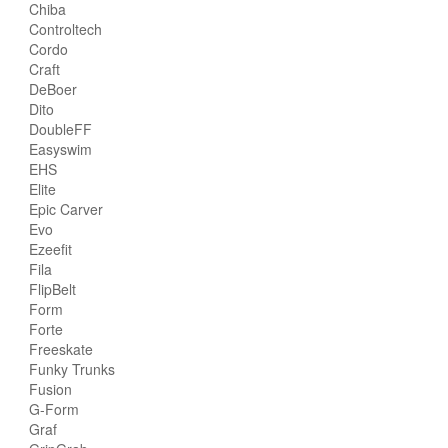
Chiba
Controltech
Cordo
Craft
DeBoer
Dito
DoubleFF
Easyswim
EHS
Elite
Epic Carver
Evo
Ezeefit
Fila
FlipBelt
Form
Forte
Freeskate
Funky Trunks
Fusion
G-Form
Graf