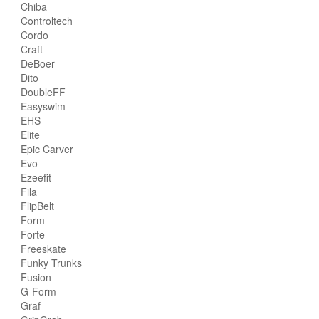
Chiba
Controltech
Cordo
Craft
DeBoer
Dito
DoubleFF
Easyswim
EHS
Elite
Epic Carver
Evo
Ezeefit
Fila
FlipBelt
Form
Forte
Freeskate
Funky Trunks
Fusion
G-Form
Graf