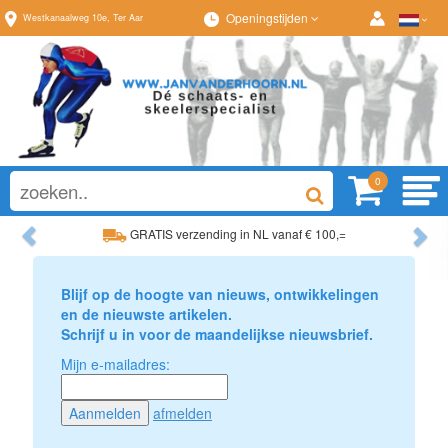
Openingstijden
Westkanaalweg
10e
,
Ter Aar
0
Previous
Ne
GRATIS verzending in NL vanaf € 100,=
Ruim assortiment, altijd wat naar wens!
Blijf op de hoogte van nieuws, ontwikkelingen
en de nieuwste artikelen.
Schrijf u in voor de maandelijkse nieuwsbrief.
Mijn e-mailadres:
afmelden