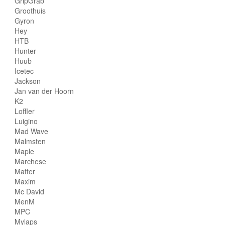
GripGrab
Groothuis
Gyron
Hey
HTB
Hunter
Huub
Icetec
Jackson
Jan van der Hoorn
K2
Loffler
Luigino
Mad Wave
Malmsten
Maple
Marchese
Matter
Maxim
Mc David
MenM
MPC
Mylaps