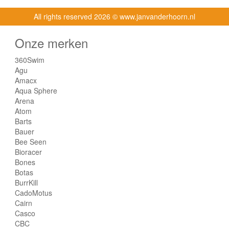
All rights reserved
2026 © www.janvanderhoorn.nl
Onze merken
360Swim
Agu
Amacx
Aqua Sphere
Arena
Atom
Barts
Bauer
Bee Seen
Bioracer
Bones
Botas
BurrKill
CadoMotus
Cairn
Casco
CBC