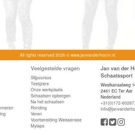
All rights reserved
2026 © www.janvanderhoorn.nl
Veelgestelde vragen
Jan van der H
Schaatssport
Slijpcursus
Testijzers
Westkanaalweg 1
Onze werkplaats
2461 EC Ter Aar
Schaatsen opbergen
Nederland
Na het schaatsen
+31(0)172-60267
urneren
Ronding
info@janvanderho
ling
Veren
Voorbereiding Weissensee
Mylaps