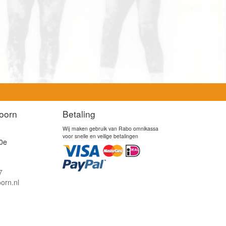
oorn
Betaling
Wij maken gebruik van Rabo omnikassa
voor snelle en veilige betalingen
0e
7
orn.nl