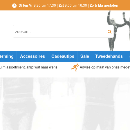
Di t/m Vr
9:30 t/m 17:30 |
Zat
9:00 t/m 16:30 |
Zo & Ma gesloten
erming
Accessoires
Cadeautips
Sale
Tweedehands
Advies op maat van onze mede
im assortiment, altijd wat naar wens!