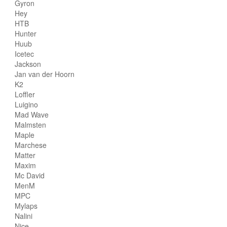
Gyron
Hey
HTB
Hunter
Huub
Icetec
Jackson
Jan van der Hoorn
K2
Loffler
Luigino
Mad Wave
Malmsten
Maple
Marchese
Matter
Maxim
Mc David
MenM
MPC
Mylaps
Nalini
Nice