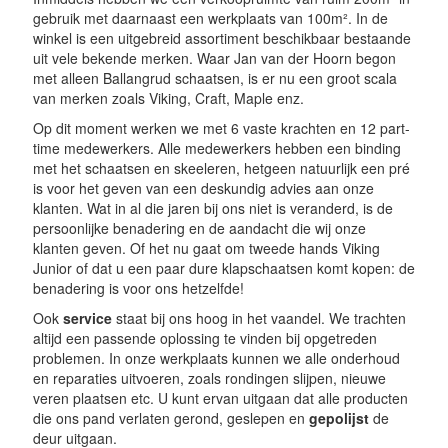
gebruik met daarnaast een werkplaats van 100m². In de
winkel is een uitgebreid assortiment beschikbaar bestaande
uit vele bekende merken. Waar Jan van der Hoorn begon
met alleen Ballangrud schaatsen, is er nu een groot scala
van merken zoals Viking, Craft, Maple enz.
Op dit moment werken we met 6 vaste krachten en 12 part-
time medewerkers. Alle medewerkers hebben een binding
met het schaatsen en skeeleren, hetgeen natuurlijk een pré
is voor het geven van een deskundig advies aan onze
klanten. Wat in al die jaren bij ons niet is veranderd, is de
persoonlijke benadering en de aandacht die wij onze
klanten geven. Of het nu gaat om tweede hands Viking
Junior of dat u een paar dure klapschaatsen komt kopen: de
benadering is voor ons hetzelfde!
Ook
service
staat bij ons hoog in het vaandel. We trachten
altijd een passende oplossing te vinden bij opgetreden
problemen. In onze werkplaats kunnen we alle onderhoud
en reparaties uitvoeren, zoals rondingen slijpen, nieuwe
veren plaatsen etc. U kunt ervan uitgaan dat alle producten
die ons pand verlaten gerond, geslepen en
gepolijst
de
deur uitgaan.