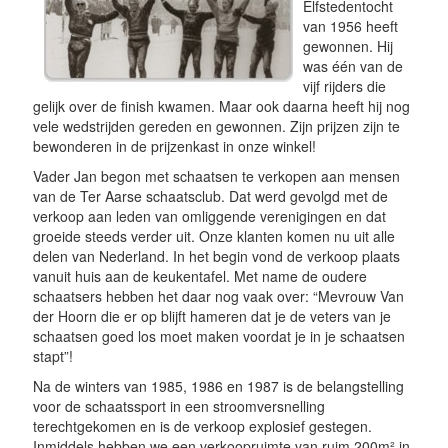
Elfstedentocht
van 1956 heeft
gewonnen. Hij
was één van de
vijf rijders die
gelijk over de finish kwamen. Maar ook daarna heeft hij nog
vele wedstrijden gereden en gewonnen. Zijn prijzen zijn te
bewonderen in de prijzenkast in onze winkel!
Vader Jan begon met schaatsen te verkopen aan mensen
van de Ter Aarse schaatsclub. Dat werd gevolgd met de
verkoop aan leden van omliggende verenigingen en dat
groeide steeds verder uit. Onze klanten komen nu uit alle
delen van Nederland. In het begin vond de verkoop plaats
vanuit huis aan de keukentafel. Met name de oudere
schaatsers hebben het daar nog vaak over: “Mevrouw Van
der Hoorn die er op blijft hameren dat je de veters van je
schaatsen goed los moet maken voordat je in je schaatsen
stapt”!
Na de winters van 1985, 1986 en 1987 is de belangstelling
voor de schaatssport in een stroomversnelling
terechtgekomen en is de verkoop explosief gestegen.
Inmiddels hebben we een verkoopruimte van ruim 200m² in