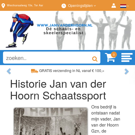
Openingstijden
Westkanaalweg
10e
,
Ter Aar
0
Previous
Ne
GRATIS verzending in NL vanaf € 100,=
Historie Jan van der
Ruim assortiment, altijd wat naar wens!
Hoorn Schaatssport
Ons bedrijf is
ontstaan nadat
mijn vader, Jan
van der Hoorn
Gzn, de