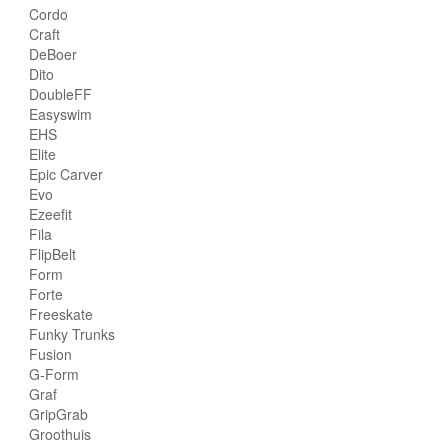
Cordo
Craft
DeBoer
Dito
DoubleFF
Easyswim
EHS
Elite
Epic Carver
Evo
Ezeefit
Fila
FlipBelt
Form
Forte
Freeskate
Funky Trunks
Fusion
G-Form
Graf
GripGrab
Groothuis