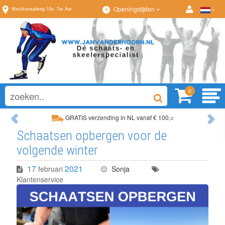
Openingstijden
Westkanaalweg
10e
,
Ter Aar
0
Previous
Ne
GRATIS verzending in NL vanaf € 100,=
Schaatsen opbergen voor de
Ruim assortiment, altijd wat naar wens!
volgende winter
17
2021
februari
Sonja
Klantenservice