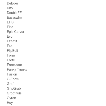
DeBoer
Dito
DoubleFF
Easyswim
EHS
Elite
Epic Carver
Evo
Ezeefit
Fila
FlipBelt
Form
Forte
Freeskate
Funky Trunks
Fusion
G-Form
Graf
GripGrab
Groothuis
Gyron
Hey