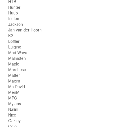
HTB
Hunter
Huub
Icetec
Jackson
Jan van der Hoorn
K2
Loffler
Luigino
Mad Wave
Malmsten
Maple
Marchese
Matter
Maxim
Mc David
MenM
MPC
Mylaps
Nalini
Nice
Oakley
Odlo