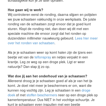
schaatsgekte kun je ze later ophalen.
Hoe gaan wij te werk?
Wij controleren eerst de ronding, daarna slijpen en polijsten
we jouw schaatsen vakkundig in onze werkplaats. De juiste
ronding van de schaatsen zorgt ervoor dat je goed kunt
sturen. Klopt de ronding niet, dan doen wij dit met een
speciale machine die ervoor zorgt dat het ronden op
duizendsten millimeter nauwkeurig gebeurd.
Lees hier meer
over het ronden van schaatsen
.
Als je je schaatsen weer op komt halen zijn de ijzers een
beetje vet van de
teflonspray
en netjes verpakt in een
krantje. Leg ze weg op een droge plek. Ligt er weer
natuurijs? Dan stap jij zo op.
Wat doe jij aan het onderhoud van je schaatsen?
Allereerst droog je je schaatsen goed af als je van het ijs
komt. Je doet niet meer je beschermers er om, want die
kunnen nog vochtig zijn. Leg je schaatsen in een
droge
doek
of met
stoffen beschermers
neer op een droge plek op
kamertemperatuur. Dus NIET in het vochtige schuurtje. Je
kunt je schaatsen even inspuiten met een beetje