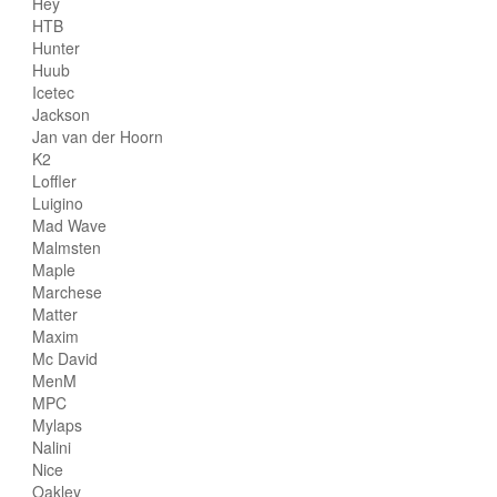
Hey
HTB
Hunter
Huub
Icetec
Jackson
Jan van der Hoorn
K2
Loffler
Luigino
Mad Wave
Malmsten
Maple
Marchese
Matter
Maxim
Mc David
MenM
MPC
Mylaps
Nalini
Nice
Oakley