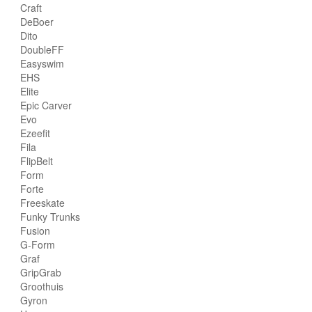
Craft
DeBoer
Dito
DoubleFF
Easyswim
EHS
Elite
Epic Carver
Evo
Ezeefit
Fila
FlipBelt
Form
Forte
Freeskate
Funky Trunks
Fusion
G-Form
Graf
GripGrab
Groothuis
Gyron