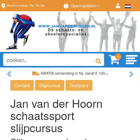
Openingstijden
Westkanaalweg
10e
,
Ter Aar
0
Previous
Ne
GRATIS verzending in NL vanaf € 100,=
Ruim assortiment, al
Ruim assortiment, altijd wat naar wens!
Advies op maat van
Contact
Slijpcursus
Testijzers
Jan van der Hoorn
schaatssport
slijpcursus