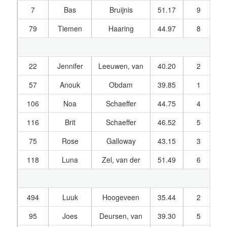
7
Bas
Bruijnis
51.17
9
1
79
Tiemen
Haaring
44.97
8
1
22
Jennifer
Leeuwen, van
40.20
2
1
57
Anouk
Obdam
39.85
1
1
106
Noa
Schaeffer
44.75
4
1
116
Brit
Schaeffer
46.52
5
1
75
Rose
Galloway
43.15
3
1
118
Luna
Zel, van der
51.49
6
1
494
Luuk
Hoogeveen
35.44
2
1
95
Joes
Deursen, van
39.30
5
1