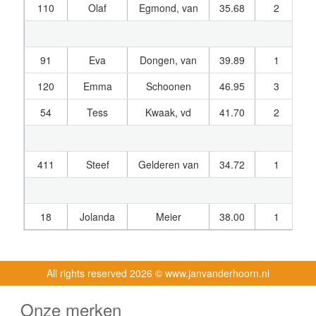
110
Olaf
Egmond, van
35.68
2
1
91
Eva
Dongen, van
39.89
1
1
120
Emma
Schoonen
46.95
3
1
54
Tess
Kwaak, vd
41.70
2
411
Steef
Gelderen van
34.72
1
1
18
Jolanda
Meier
38.00
1
1
All rights reserved
2026 © www.janvanderhoorn.nl
Onze merken