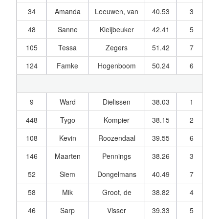
34
Amanda
Leeuwen, van
40.53
3
1
48
Sanne
Kleijbeuker
42.41
5
1
105
Tessa
Zegers
51.42
7
1
124
Famke
Hogenboom
50.24
6
1
9
Ward
Dielissen
38.03
1
1
448
Tygo
Kompier
38.15
2
1
108
Kevin
Roozendaal
39.55
6
1
146
Maarten
Pennings
38.26
3
1
52
Siem
Dongelmans
40.49
7
1
58
Mik
Groot, de
38.82
4
1
46
Sarp
Visser
39.33
5
1