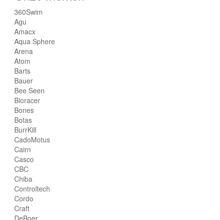
360Swim
Agu
Amacx
Aqua Sphere
Arena
Atom
Barts
Bauer
Bee Seen
Bioracer
Bones
Botas
BurrKill
CadoMotus
Cairn
Casco
CBC
Chiba
Controltech
Cordo
Craft
DeBoer