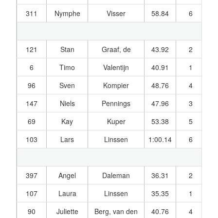
311
Nymphe
Visser
58.84
6
1
121
Stan
Graaf, de
43.92
2
1
6
Timo
Valentijn
40.91
1
1
96
Sven
Kompier
48.76
4
1
147
Niels
Pennings
47.96
3
1
69
Kay
Kuper
53.38
5
1
103
Lars
Linssen
1:00.14
6
1
397
Angel
Daleman
36.31
2
1
107
Laura
Linssen
35.35
1
1
90
Juliette
Berg, van den
40.76
4
1