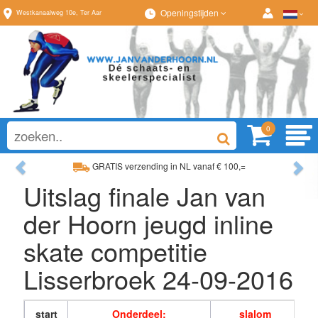
Openingstijden
Westkanaalweg
10e
,
Ter Aar
0
Previous
Ne
GRATIS verzending in NL vanaf € 100,=
Ruim assortiment, al
Uitslag finale Jan van
Ruim assortiment, altijd wat naar wens!
Advies op maat van
der Hoorn jeugd inline
skate competitie
Lisserbroek 24-09-2016
start
Onderdeel:
slalom