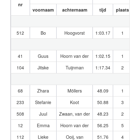
nr
voornaam
achternaam
tijd
plaats
t
512
Bo
Hoogvorst
1:03.17
1
1
41
Guus
Hoorn van der
1:02.15
1
2
104
Jitske
Tuijnman
1:17.34
2
3
68
Zhara
Möllers
48.09
1
1
233
Stefanie
Koot
50.88
3
1
508
Juul
Zwaan, van der
48.23
2
1
12
Emma
Hoorn van der
56.25
5
1
112
Lieke
Ooij, van
51.76
4
1