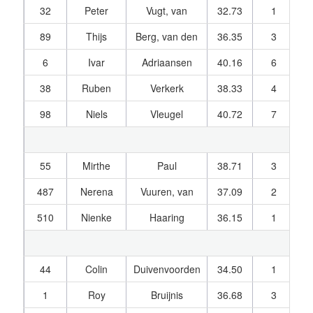
32
Peter
Vugt, van
32.73
1
1
89
Thijs
Berg, van den
36.35
3
1
6
Ivar
Adriaansen
40.16
6
1
38
Ruben
Verkerk
38.33
4
1
98
Niels
Vleugel
40.72
7
1
55
Mirthe
Paul
38.71
3
1
487
Nerena
Vuuren, van
37.09
2
1
510
Nienke
Haaring
36.15
1
1
44
Colin
Duivenvoorden
34.50
1
1
1
Roy
Bruijnis
36.68
3
1