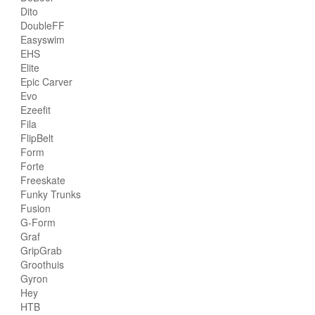
Dito
DoubleFF
Easyswim
EHS
Elite
Epic Carver
Evo
Ezeefit
Fila
FlipBelt
Form
Forte
Freeskate
Funky Trunks
Fusion
G-Form
Graf
GripGrab
Groothuis
Gyron
Hey
HTB