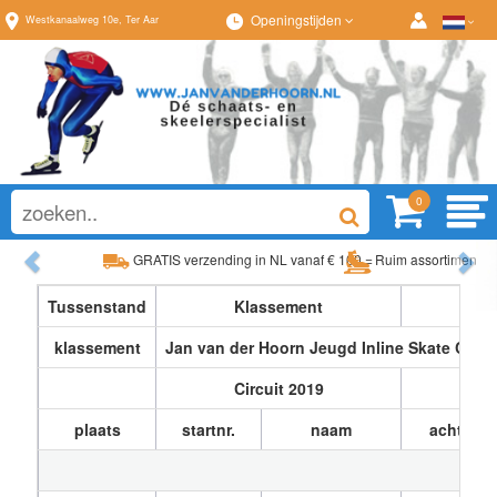
Openingstijden
Westkanaalweg
10e
,
Ter Aar
0
Previous
Ne
erzending in NL vanaf € 100,=
Ruim assortiment, al
ortiment, altijd wat naar wens!
Advies op maat van
Tussenstand
Klassement
klassement
Jan van der Hoorn Jeugd Inline Skate Comp
Circuit 2019
plaats
startnr.
naam
achtern