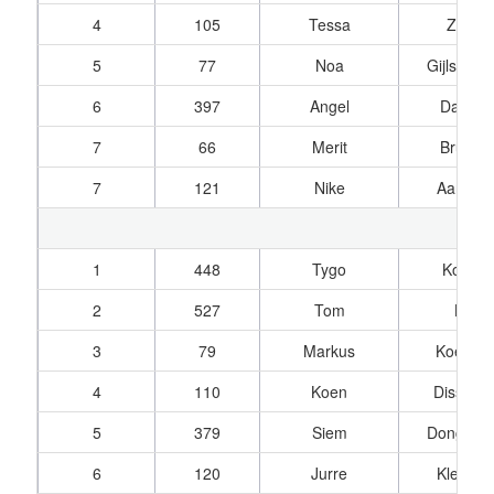
4
105
Tessa
Zeger
5
77
Noa
Gijlswijk,
6
397
Angel
Dalema
7
66
Merit
Bruin, 
7
121
Nike
Aardewi
1
448
Tygo
Kompie
2
527
Tom
Loos
3
79
Markus
Koelem
4
110
Koen
Dissel, 
5
379
Siem
Dongelm
6
120
Jurre
Kleef, v