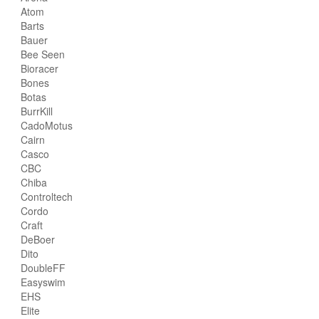
Atom
Barts
Bauer
Bee Seen
Bioracer
Bones
Botas
BurrKill
CadoMotus
Cairn
Casco
CBC
Chiba
Controltech
Cordo
Craft
DeBoer
Dito
DoubleFF
Easyswim
EHS
Elite