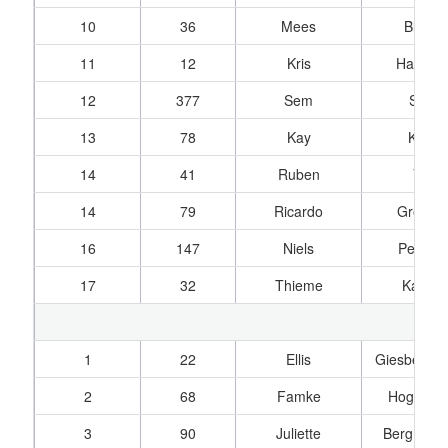
10
36
Mees
Blaau
11
12
Kris
Hardebe
12
377
Sem
Spruit
13
78
Kay
Kuper
14
41
Ruben
Vuijk
14
79
Ricardo
Greef, 
16
147
Niels
Pennin
17
32
Thieme
Kassin
1
22
Ellis
Giesbergen
2
68
Famke
Hogenb
3
90
Juliette
Berg, van