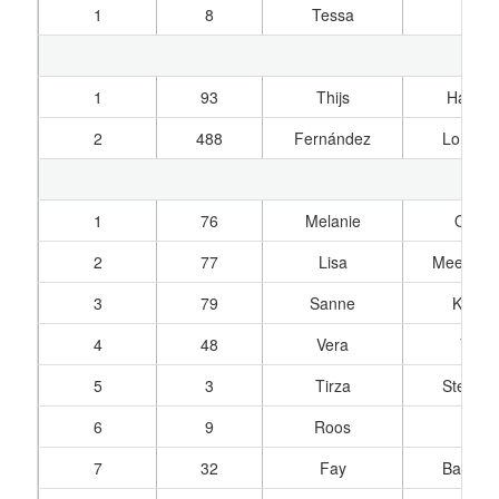
1
8
Tessa
Bos
1
93
Thijs
Hartvel
2
488
Fernández
Lomme
1
76
Melanie
Ooms
2
77
Lisa
Meeuwis
3
79
Sanne
Keijze
4
48
Vera
Vuijk
5
3
Tirza
Stenne
6
9
Roos
Bos
7
32
Fay
Barend