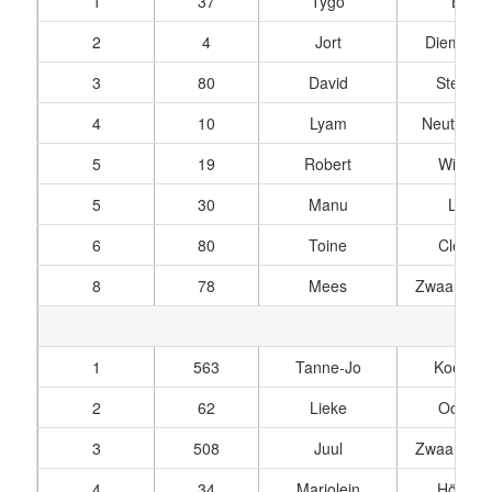
1
37
Tygo
Blom
2
4
Jort
Diemen, 
3
80
David
Stenne
4
10
Lyam
Neut, van
5
19
Robert
Wijk, v
5
30
Manu
Lopez
6
80
Toine
Clemen
8
78
Mees
Zwaan, va
1
563
Tanne-Jo
Koelem
2
62
Lieke
Ooij, v
3
508
Juul
Zwaan, va
4
34
Marjolein
Hörchn