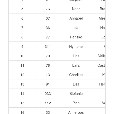
5
76
Noor
Brandhor
6
37
Annabel
Meeuwis
7
36
Isa
Hageraa
8
77
Renske
Jong, d
9
311
Nymphe
Visser
10
70
Lies
Valk, van
11
78
Lara
Castro Nor
12
13
Charline
Kwadri
13
91
Lisa
Hertog, 
14
233
Stefanie
Koot
15
112
Pien
Verbee
16
33
Anneroos
Vis