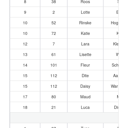
8
38
Roos
Siere
9
2
Lotte
Elbers
10
52
Rinske
Hogenb
10
72
Katie
Kinkel
12
7
Lara
Kleef, v
13
61
Lisette
Welink
14
101
Fleur
Schenkv
15
112
Dite
Aardewi
15
112
Daisy
Warmer
17
80
Maud
Moret
18
21
Luca
Disera