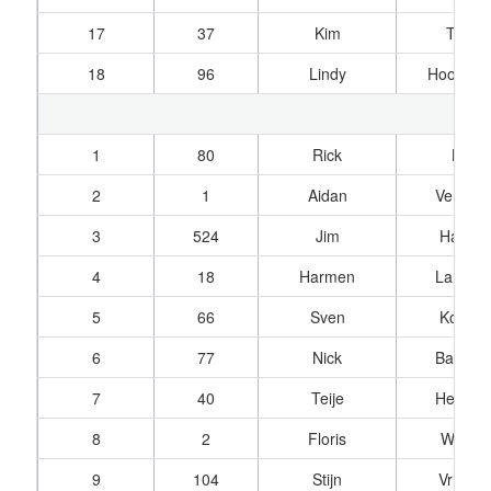
17
37
Kim
Troost
18
96
Lindy
Hoogkam
1
80
Rick
Loos
2
1
Aidan
Verhoe
3
524
Jim
Hartvel
4
18
Harmen
Lamme
5
66
Sven
Kompie
6
77
Nick
Barend
7
40
Teije
Hekke
8
2
Floris
Wende
9
104
Stijn
Vries, 