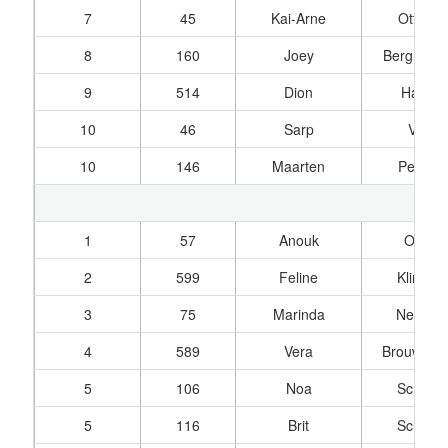
7
45
Kai-Arne
Ottenho
8
160
Joey
Berg, van
9
514
Dion
Hal, va
10
46
Sarp
Visser
10
146
Maarten
Pennin
1
57
Anouk
Obda
2
599
Feline
Klink, v
3
75
Marinda
Nederho
4
589
Vera
Brouw, op
5
106
Noa
Schaeff
5
116
Brit
Schaeff