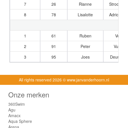
7
26
Rianne
Stroombe
8
78
Lisalotte
Adrichem,
1
61
Ruben
Verker
2
91
Peter
Vugt, v
3
95
Joes
Deursen,
All rights reserved
2026 © www.janvanderhoorn.nl
Onze merken
360Swim
Agu
Amacx
Aqua Sphere
Arena