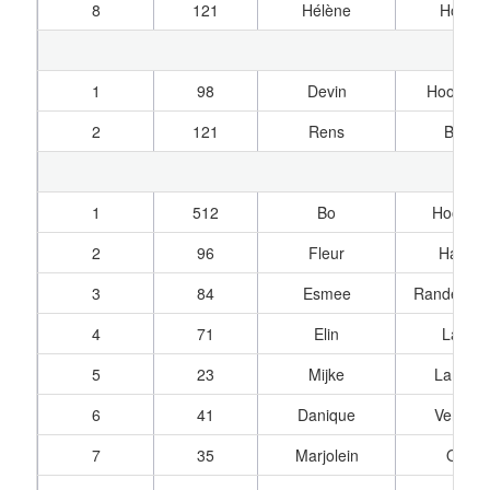
8
121
Hélène
Hoene
1
98
Devin
Hoogkam
2
121
Rens
Bunni
1
512
Bo
Hoogvor
2
96
Fleur
Hartvel
3
84
Esmee
Randeraat,
4
71
Elin
Lamai
5
23
Mijke
Lamme
6
41
Danique
Verhoe
7
35
Marjolein
Ooms