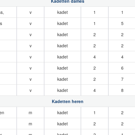
Kadetten dames
s,
v
kadet
1
1
s
v
kadet
1
5
v
kadet
2
2
v
kadet
2
2
v
kadet
4
4
v
kadet
2
6
v
kadet
2
7
v
kadet
4
8
Kadetten heren
en
m
kadet
1
2
m
kadet
2
2
r
m
kadet
2
1