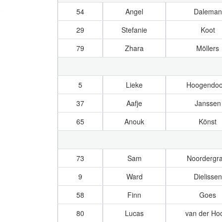
54
Angel
Daleman
29
Stefanie
Koot
79
Zhara
Möllers
5
Lieke
Hoogendoo
37
Aafje
Janssen
65
Anouk
Könst
73
Sam
Noordergra
9
Ward
Dielissen
58
Finn
Goes
80
Lucas
van der Ho