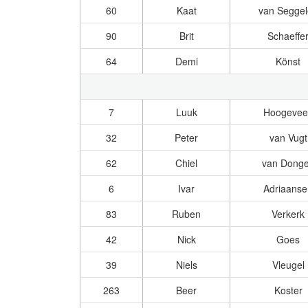
60
Kaat
van Seggel
90
Brit
Schaeffe
64
Demi
Könst
7
Luuk
Hoogevee
32
Peter
van Vugt
62
Chiel
van Dong
6
Ivar
Adriaanse
83
Ruben
Verkerk
42
Nick
Goes
39
Niels
Vleugel
263
Beer
Koster