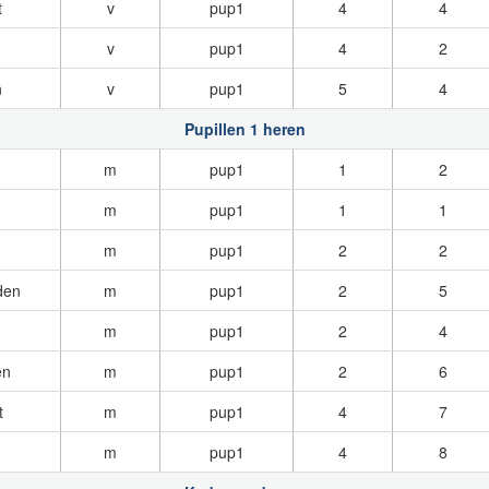
t
v
pup1
4
4
v
pup1
4
2
n
v
pup1
5
4
Pupillen 1 heren
m
pup1
1
2
m
pup1
1
1
m
pup1
2
2
den
m
pup1
2
5
m
pup1
2
4
en
m
pup1
2
6
t
m
pup1
4
7
m
pup1
4
8