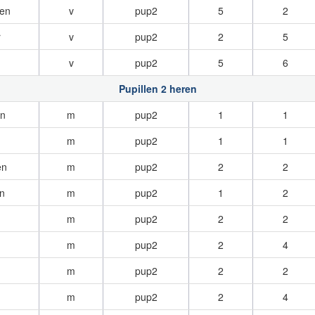
en
v
pup2
5
2
r
v
pup2
2
5
v
pup2
5
6
Pupillen 2 heren
n
m
pup2
1
1
m
pup2
1
1
en
m
pup2
2
2
n
m
pup2
1
2
m
pup2
2
2
m
pup2
2
4
m
pup2
2
2
m
pup2
2
4