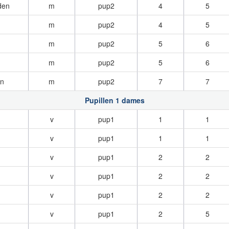
den
m
pup2
4
5
m
pup2
4
5
m
pup2
5
6
m
pup2
5
6
n
m
pup2
7
7
Pupillen 1 dames
v
pup1
1
1
v
pup1
1
1
v
pup1
2
2
v
pup1
2
2
v
pup1
2
2
v
pup1
2
5