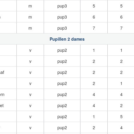
m
pup3
5
5
n
m
pup3
6
6
m
pup3
7
7
Pupillen 2 dames
v
pup2
1
1
v
pup2
2
2
af
v
pup2
2
2
v
pup2
2
1
rn
v
pup2
4
4
et
v
pup2
4
2
v
pup2
1
5
r
v
pup2
2
4