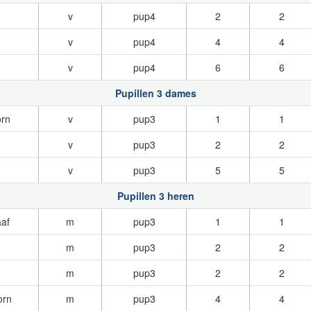
v
pup4
2
2
v
pup4
4
4
v
pup4
6
6
Pupillen 3 dames
rn
v
pup3
1
1
v
pup3
2
2
v
pup3
5
5
Pupillen 3 heren
af
m
pup3
1
1
m
pup3
2
2
m
pup3
2
2
orn
m
pup3
4
4