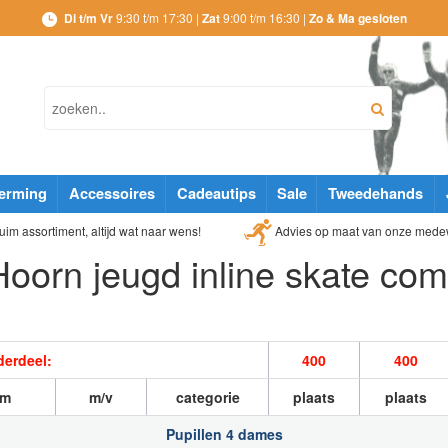
Di t/m Vr
9:30 t/m 17:30 |
Zat
9:00 t/m 16:30 |
Zo & Ma gesloten
erming
Accessoires
Cadeautips
Sale
Tweedehands
Advies op maat van onze mede
im assortiment, altijd wat naar wens!
Hoorn jeugd inline skate com
erdeel:
400
400
am
m/v
categorie
plaats
plaats
Pupillen 4 dames