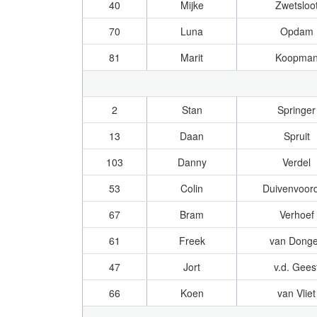
40
Mijke
Zwetsloo
70
Luna
Opdam
81
Marit
Koopma
2
Stan
Springer
13
Daan
Spruit
103
Danny
Verdel
53
Colin
Duivenvoor
67
Bram
Verhoef
61
Freek
van Dong
47
Jort
v.d. Gees
66
Koen
van Vliet