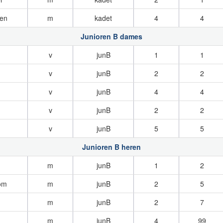
en
m
kadet
4
4
Junioren B dames
v
junB
1
1
v
junB
2
2
v
junB
4
4
v
junB
2
2
v
junB
5
5
Junioren B heren
m
junB
1
2
om
m
junB
2
5
m
junB
2
7
m
junB
4
99