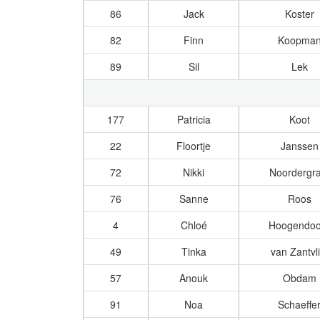
86
Jack
Koster
82
Finn
Koopma
89
Sil
Lek
177
Patricia
Koot
22
Floortje
Janssen
72
Nikki
Noordergra
76
Sanne
Roos
4
Chloé
Hoogendoo
49
Tinka
van Zantvli
57
Anouk
Obdam
91
Noa
Schaeffe