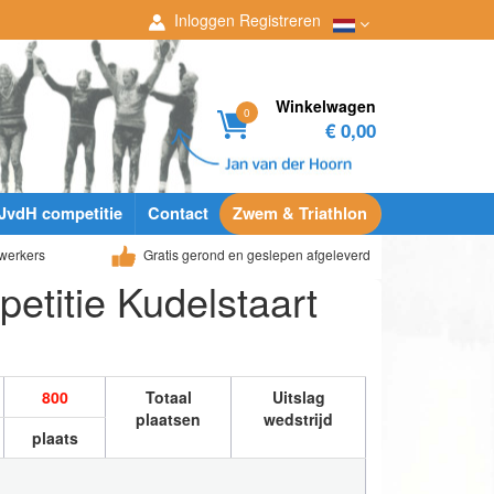
Inloggen
Registreren
Winkelwagen
0
€ 0,00
JvdH competitie
Contact
Zwem & Triathlon
werkers
Gratis gerond en geslepen afgeleverd
petitie Kudelstaart
800
Totaal
Uitslag
plaatsen
wedstrijd
plaats