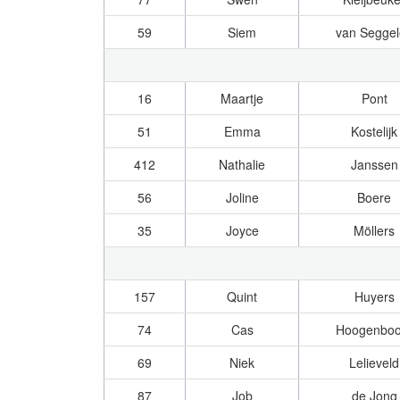
59
Siem
van Seggel
16
Maartje
Pont
51
Emma
Kostelijk
412
Nathalie
Janssen
56
Joline
Boere
35
Joyce
Möllers
157
Quint
Huyers
74
Cas
Hoogenbo
69
Niek
Lelieveld
87
Job
de Jong