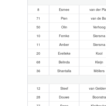
8
Esmee
van der Pla
71
Pien
van de Bo
50
Olin
Verhoog
10
Femke
Siersma
11
Amber
Siersma
20
Evelieke
Kool
68
Belinda
Kleijn
36
Shantalla
Möllers
12
Steef
van Gelder
28
Douwe
Boonstra
77
Swen
Kleijbeuke