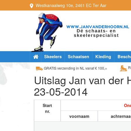
Westkanaalweg
10e
,
2461 EC
Ter Aar
Skeelers
Schaatsen
Kleding
Besch
Ru
GRATIS verzending in NL vanaf € 100,=
Uitslag Jan van der 
23-05-2014
Start
Ond
nr.
voornaam
achterna