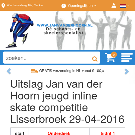
Openingstijden
Westkanaalweg
10e
,
Ter Aar
0
Previous
Ne
GRATIS verzending in NL vanaf € 100,=
Ruim assortiment, al
Uitslag Jan van der
Ruim assortiment, altijd wat naar wens!
Advies op maat van
Hoorn jeugd inline
skate competitie
Lisserbroek 29-04-2016
start
Onderdeel:
tijdrit 1