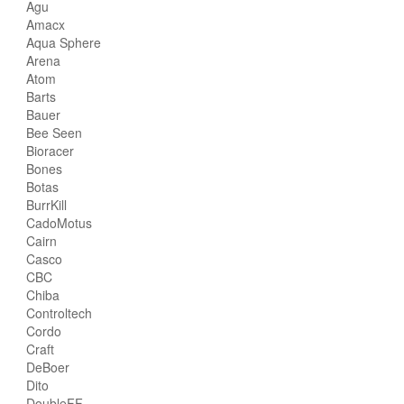
Agu
Amacx
Aqua Sphere
Arena
Atom
Barts
Bauer
Bee Seen
Bioracer
Bones
Botas
BurrKill
CadoMotus
Cairn
Casco
CBC
Chiba
Controltech
Cordo
Craft
DeBoer
Dito
DoubleFF