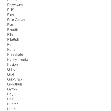
Easyswim
EHS
Elite
Epic Carver
Evo
Ezeefit
Fila
FlipBelt
Form
Forte
Freeskate
Funky Trunks
Fusion
G-Form
Graf
GripGrab
Groothuis
Gyron
Hey
HTB
Hunter
Huub