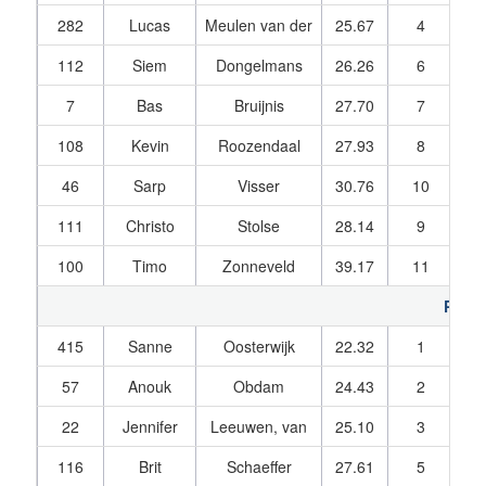
282
Lucas
Meulen van der
25.67
4
26
112
Siem
Dongelmans
26.26
6
27
7
Bas
Bruijnis
27.70
7
28
108
Kevin
Roozendaal
27.93
8
29
46
Sarp
Visser
30.76
10
31
111
Christo
Stolse
28.14
9
28
100
Timo
Zonneveld
39.17
11
39
Pupil
415
Sanne
Oosterwijk
22.32
1
22
57
Anouk
Obdam
24.43
2
24
22
Jennifer
Leeuwen, van
25.10
3
25
116
Brit
Schaeffer
27.61
5
26