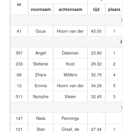
nr
voornaam
achternaam
tijd
plaats
t
Pupil
41
Guus
Hoorn van der
45.00
1
43
Pupil
397
Angel
Daleman
23.80
1
24
233
Stefanie
Koot
29.32
2
28
68
Zhara
Möllers
32.76
4
31
12
Emma
Hoorn van der
34.29
5
33
311
Nymphe
Visser
32.45
3
45
Pupil
147
Niels
Pennings
.
121
Stan
Graaf, de
27.34
1
26