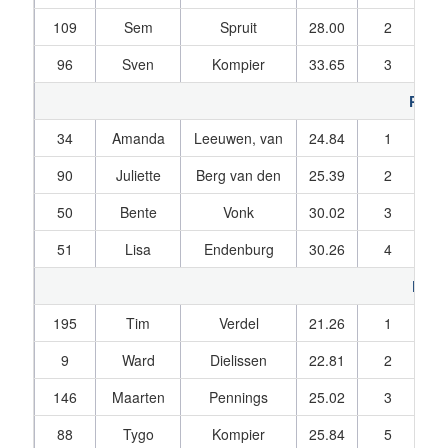
109
Sem
Spruit
28.00
2
32
96
Sven
Kompier
33.65
3
32
Pupil
34
Amanda
Leeuwen, van
24.84
1
25
90
Juliette
Berg van den
25.39
2
26
50
Bente
Vonk
30.02
3
29
51
Lisa
Endenburg
30.26
4
29
Pupil
195
Tim
Verdel
21.26
1
25
9
Ward
Dielissen
22.81
2
22
146
Maarten
Pennings
25.02
3
26
88
Tygo
Kompier
25.84
5
26