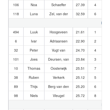
106
Noa
Schaeffer
27.39
4
27
118
Luna
Zel, van der
32.59
6
32
Pupil
494
Luuk
Hoogeveen
21.61
1
21
6
Ivar
Adriaansen
22.90
2
23
32
Peter
Vugt van
24.70
4
25
101
Joes
Deursen, van
23.84
3
23
10
Thomas
Oosterwijk
25.51
7
25
38
Ruben
Verkerk
25.12
5
25
89
Thijs
Berg van den
25.20
6
25
98
Niels
Vleugel
25.72
8
26
kade