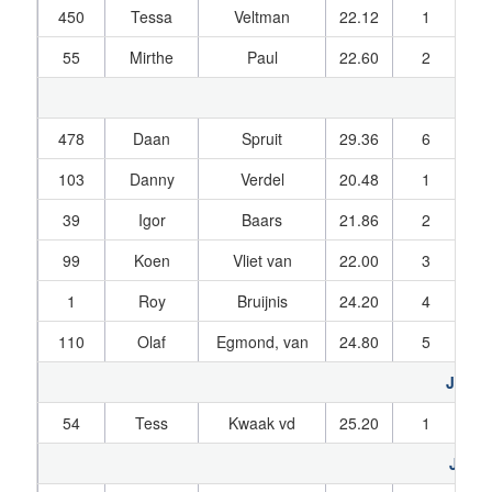
450
Tessa
Veltman
22.12
1
21
55
Mirthe
Paul
22.60
2
23
kade
478
Daan
Spruit
29.36
6
19
103
Danny
Verdel
20.48
1
21
39
Igor
Baars
21.86
2
24
99
Koen
Vliet van
22.00
3
22
1
Roy
Bruijnis
24.20
4
24
110
Olaf
Egmond, van
24.80
5
26
Junio
54
Tess
Kwaak vd
25.20
1
26
Junio