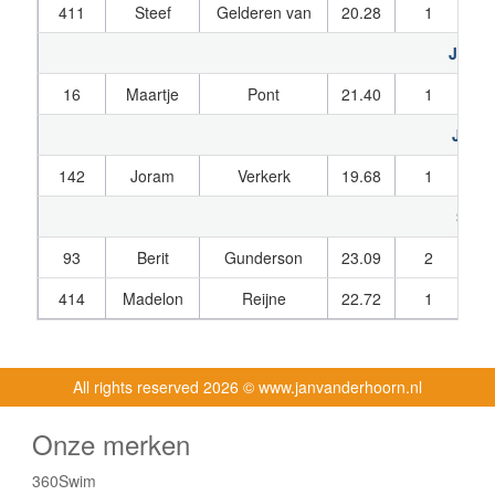
411
Steef
Gelderen van
20.28
1
21
Junio
16
Maartje
Pont
21.40
1
21
Junio
142
Joram
Verkerk
19.68
1
19
Seni
93
Berit
Gunderson
23.09
2
23
414
Madelon
Reijne
22.72
1
23
All rights reserved
2026 © www.janvanderhoorn.nl
Onze merken
360Swim