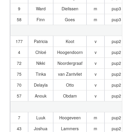
9
Ward
Dielissen
m
pup3
58
Finn
Goes
m
pup3
Pupi
177
Patricia
Koot
v
pup2
4
Chloé
Hoogendoorn
v
pup2
72
Nikki
Noordergraaf
v
pup2
75
Tinka
van Zantvliet
v
pup2
70
Delayla
Otto
v
pup2
57
Anouk
Obdam
v
pup2
Pup
7
Luuk
Hoogeveen
m
pup2
43
Joshua
Lammers
m
pup2