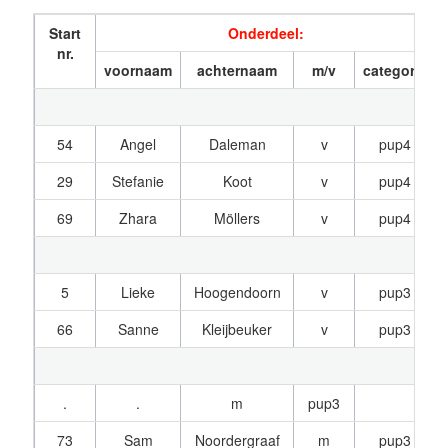
Start
Onderdeel:
nr.
voornaam
achternaam
m/v
categorie
Pupi
54
Angel
Daleman
v
pup4
29
Stefanie
Koot
v
pup4
69
Zhara
Möllers
v
pup4
Pupi
5
Lieke
Hoogendoorn
v
pup3
66
Sanne
Kleijbeuker
v
pup3
Pup
.
.
m
pup3
73
Sam
Noordergraaf
m
pup3