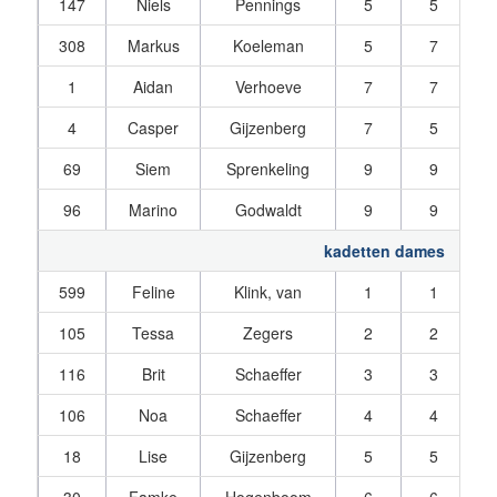
147
Niels
Pennings
5
5
308
Markus
Koeleman
5
7
1
Aidan
Verhoeve
7
7
4
Casper
Gijzenberg
7
5
69
Siem
Sprenkeling
9
9
96
Marino
Godwaldt
9
9
kadetten dames
599
Feline
Klink, van
1
1
105
Tessa
Zegers
2
2
116
Brit
Schaeffer
3
3
106
Noa
Schaeffer
4
4
18
Lise
Gijzenberg
5
5