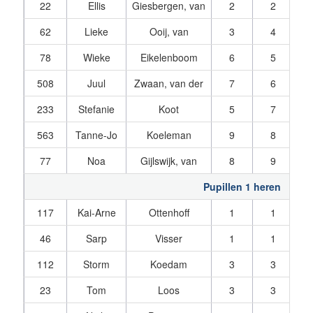
22
Ellis
Giesbergen, van
2
2
62
Lieke
Ooij, van
3
4
78
Wieke
Eikelenboom
6
5
508
Juul
Zwaan, van der
7
6
233
Stefanie
Koot
5
7
563
Tanne-Jo
Koeleman
9
8
77
Noa
Gijlswijk, van
8
9
Pupillen 1 heren
117
Kai-Arne
Ottenhoff
1
1
46
Sarp
Visser
1
1
112
Storm
Koedam
3
3
23
Tom
Loos
3
3