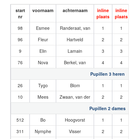
start
voornaam
achternaam
inline
inline
ma
nr
plaats
plaats
p
98
Esmee
Randeraat, van
1
1
96
Fleur
Hartveld
2
2
9
Elin
Lamain
3
3
76
Nova
Berkel, van
4
4
Pupillen 3 heren
26
Tygo
Blom
1
1
10
Mees
Zwaan, van der
2
2
Pupillen 2 dames
512
Bo
Hoogvorst
1
1
311
Nymphe
Visser
2
2