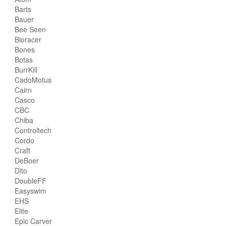
Barts
Bauer
Bee Seen
Bioracer
Bones
Botas
BurrKill
CadoMotus
Cairn
Casco
CBC
Chiba
Controltech
Cordo
Craft
DeBoer
Dito
DoubleFF
Easyswim
EHS
Elite
Epic Carver