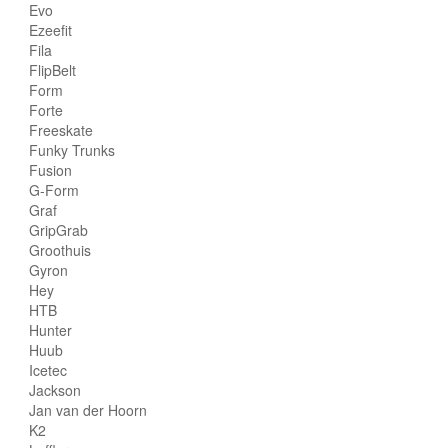
Evo
Ezeefit
Fila
FlipBelt
Form
Forte
Freeskate
Funky Trunks
Fusion
G-Form
Graf
GripGrab
Groothuis
Gyron
Hey
HTB
Hunter
Huub
Icetec
Jackson
Jan van der Hoorn
K2