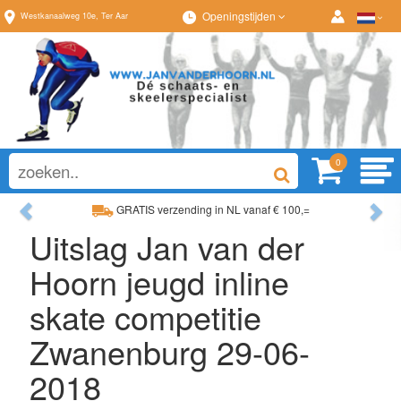
Openingstijden
Westkanaalweg
10e
,
Ter Aar
0
Previous
Ne
GRATIS verzending in NL vanaf € 100,=
Ruim assortiment, al
Uitslag Jan van der
Ruim assortiment, altijd wat naar wens!
Advies op maat van
Hoorn jeugd inline
skate competitie
Zwanenburg 29-06-
2018