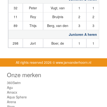
32
Peter
Vugt, van
1
1
11
Roy
Bruijnis
2
2
89
Thijs
Berg, van den
3
3
Junioren A heren
298
Jort
Boer, de
1
1
All rights reserved
2026 © www.janvanderhoorn.nl
Onze merken
360Swim
Agu
Amacx
Aqua Sphere
Arena
Atom