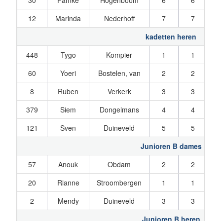
30
Famke
Hogenboom
6
6
12
Marinda
Nederhoff
7
7
kadetten heren
448
Tygo
Kompier
1
1
60
Yoeri
Bostelen, van
2
2
8
Ruben
Verkerk
3
3
379
Siem
Dongelmans
4
4
121
Sven
Duineveld
5
5
Junioren B dames
57
Anouk
Obdam
2
2
20
Rianne
Stroombergen
1
1
2
Mendy
Duineveld
3
3
Junioren B heren