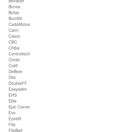
Bioracer
Bones
Botas
BurrKill
CadoMotus
Cairn
Casco
CBC
Chiba
Controltech
Cordo
Craft
DeBoer
Dito
DoubleFF
Easyswim
EHS
Elite
Epic Carver
Evo
Ezeefit
Fila
FlipBelt