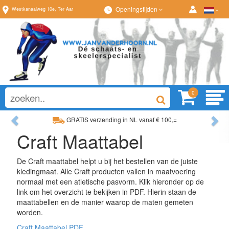
Openingstijden
Westkanaalweg
10e
,
Ter Aar
0
Previous
Ne
GRATIS verzending in NL vanaf € 100,=
Craft Maattabel
Ruim assortiment, altijd wat naar wens!
De Craft maattabel helpt u bij het bestellen van de juiste
kledingmaat. Alle Craft producten vallen in maatvoering
normaal met een atletische pasvorm. Klik hieronder op de
link om het overzicht te bekijken in PDF. Hierin staan de
maattabellen en de manier waarop de maten gemeten
worden.
Craft Maattabel PDF