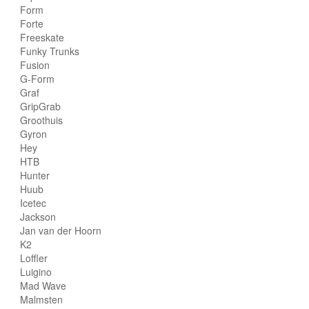
Form
Forte
Freeskate
Funky Trunks
Fusion
G-Form
Graf
GripGrab
Groothuis
Gyron
Hey
HTB
Hunter
Huub
Icetec
Jackson
Jan van der Hoorn
K2
Loffler
Luigino
Mad Wave
Malmsten