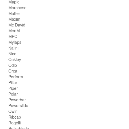
Maple
Marchese
Matter
Maxim
Mc David
MenM
MPC
Mylaps
Nalini
Nice
Oakley
Odlo
Orca
Perform
Pillar
Piper
Polar
Powerbar
Powerslide
Qwin
Ribcap
Rogelli
Rollerblade