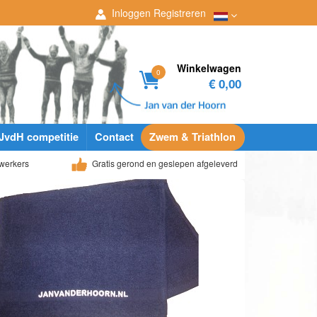
Inloggen
Registreren
Winkelwagen
0
€ 0,00
JvdH competitie
Contact
Zwem & Triathlon
werkers
Gratis gerond en geslepen afgeleverd