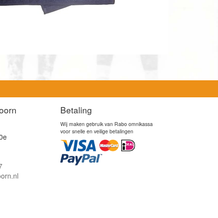
oorn
Betaling
Wij maken gebruik van Rabo omnikassa
voor snelle en veilige betalingen
0e
7
orn.nl