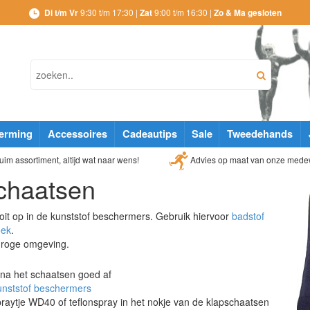
Di t/m Vr
9:30 t/m 17:30 |
Zat
9:00 t/m 16:30 |
Zo & Ma gesloten
erming
Accessoires
Cadeautips
Sale
Tweedehands
Advies op maat van onze mede
im assortiment, altijd wat naar wens!
chaatsen
it op in de kunststof beschermers. Gebruik hiervoor
badstof
oek
.
 droge omgeving.
 na het schaatsen goed af
unststof beschermers
praytje WD40 of teflonspray in het nokje van de klapschaatsen