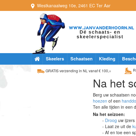
Westkanaalweg
10e
,
2461 EC
Ter Aar
Skeelers
Schaatsen
Kleding
Besch
Ru
GRATIS verzending in NL vanaf € 100,=
Na het s
Berg uw schaatsen noo
hoezen
of een
handd
Ten alle tijden in een
Na het seizoen:
-
Droog
uw ijzers
- Laat ze uit de
k
- Af en toe een s