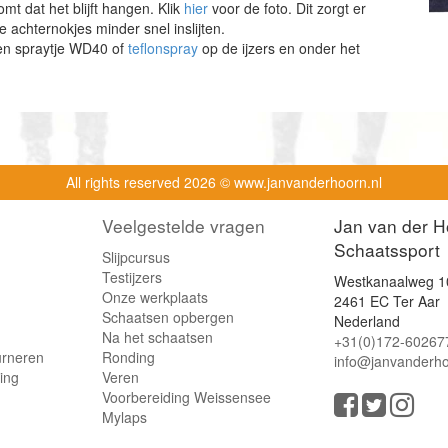
omt dat het blijft hangen. Klik
hier
voor de foto. Dit zorgt er
e achternokjes minder snel inslijten.
en spraytje WD40 of
teflonspray
op de ijzers en onder het
All rights reserved
2026 © www.janvanderhoorn.nl
Veelgestelde vragen
Jan van der H
Schaatssport
Slijpcursus
Testijzers
Westkanaalweg 1
Onze werkplaats
2461 EC Ter Aar
Schaatsen opbergen
Nederland
Na het schaatsen
+31(0)172-60267
urneren
Ronding
info@janvanderho
ling
Veren
Voorbereiding Weissensee
Mylaps