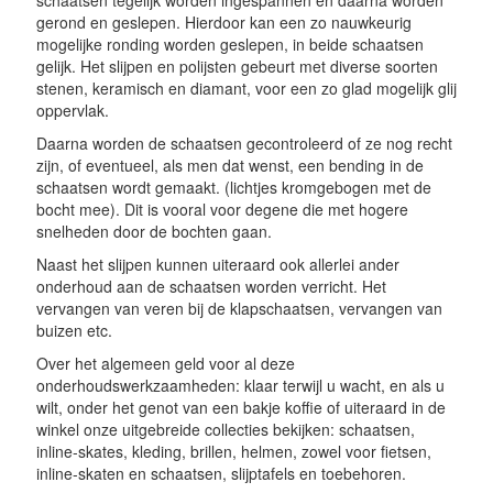
schaatsen tegelijk worden ingespannen en daarna worden
gerond en geslepen. Hierdoor kan een zo nauwkeurig
mogelijke ronding worden geslepen, in beide schaatsen
gelijk. Het slijpen en polijsten gebeurt met diverse soorten
stenen, keramisch en diamant, voor een zo glad mogelijk glij
oppervlak.
Daarna worden de schaatsen gecontroleerd of ze nog recht
zijn, of eventueel, als men dat wenst, een bending in de
schaatsen wordt gemaakt. (lichtjes kromgebogen met de
bocht mee). Dit is vooral voor degene die met hogere
snelheden door de bochten gaan.
Naast het slijpen kunnen uiteraard ook allerlei ander
onderhoud aan de schaatsen worden verricht. Het
vervangen van veren bij de klapschaatsen, vervangen van
buizen etc.
Over het algemeen geld voor al deze
onderhoudswerkzaamheden: klaar terwijl u wacht, en als u
wilt, onder het genot van een bakje koffie of uiteraard in de
winkel onze uitgebreide collecties bekijken: schaatsen,
inline-skates, kleding, brillen, helmen, zowel voor fietsen,
inline-skaten en schaatsen, slijptafels en toebehoren.