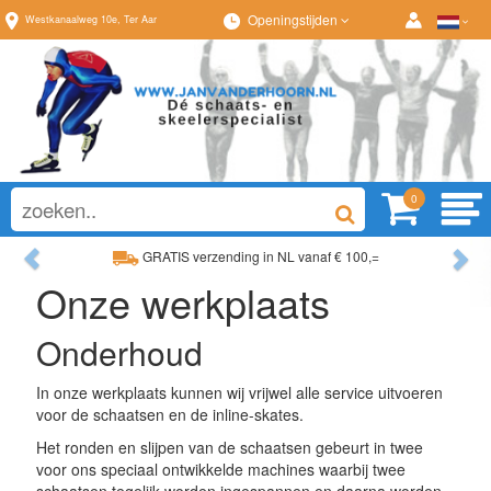
Openingstijden
Westkanaalweg
10e
,
Ter Aar
0
Previous
Ne
GRATIS verzending in NL vanaf € 100,=
Ruim assortiment, al
Onze werkplaats
Ruim assortiment, altijd wat naar wens!
Advies op maat van
Onderhoud
In onze werkplaats kunnen wij vrijwel alle service uitvoeren
voor de schaatsen en de inline-skates.
Het ronden en slijpen van de schaatsen gebeurt in twee
voor ons speciaal ontwikkelde machines waarbij twee