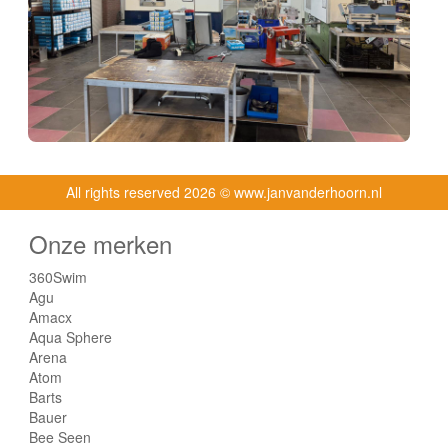
All rights reserved
2026 © www.janvanderhoorn.nl
Onze merken
360Swim
Agu
Amacx
Aqua Sphere
Arena
Atom
Barts
Bauer
Bee Seen