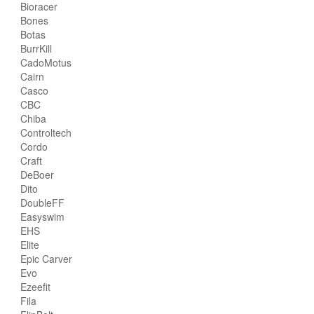
Bioracer
Bones
Botas
BurrKill
CadoMotus
Cairn
Casco
CBC
Chiba
Controltech
Cordo
Craft
DeBoer
Dito
DoubleFF
Easyswim
EHS
Elite
Epic Carver
Evo
Ezeefit
Fila