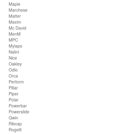
Maple
Marchese
Matter
Maxim
Mc David
MenM
MPC
Mylaps
Nalini
Nice
Oakley
Odlo
Orca
Perform
Pillar
Piper
Polar
Powerbar
Powerslide
Qwin
Ribcap
Rogelli