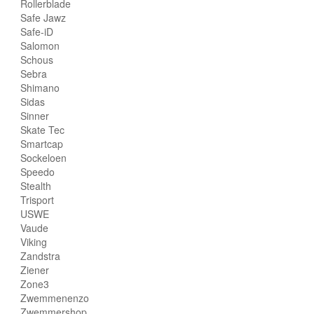
Rollerblade
Safe Jawz
Safe-iD
Salomon
Schous
Sebra
Shimano
Sidas
Sinner
Skate Tec
Smartcap
Sockeloen
Speedo
Stealth
Trisport
USWE
Vaude
Viking
Zandstra
Ziener
Zone3
Zwemmenenzo
Zwemmershop