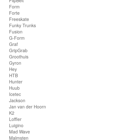
FlipBelt
Form
Forte
Freeskate
Funky Trunks
Fusion
G-Form
Graf
GripGrab
Groothuis
Gyron
Hey
HTB
Hunter
Huub
Icetec
Jackson
Jan van der Hoorn
K2
Loffler
Luigino
Mad Wave
Malmsten