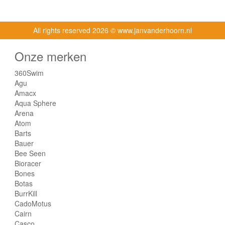
All rights reserved
2026 © www.janvanderhoorn.nl
Onze merken
360Swim
Agu
Amacx
Aqua Sphere
Arena
Atom
Barts
Bauer
Bee Seen
Bioracer
Bones
Botas
BurrKill
CadoMotus
Cairn
Casco