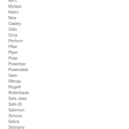
MPC
Mylaps
Nalini
Nice
Oakley
Odlo
Orca
Perform
Pillar
Piper
Polar
Powerbar
Powerslide
Qwin
Ribcap
Rogelli
Rollerblade
Safe Jawz
Safe-iD
Salomon
Schous
Sebra
Shimano