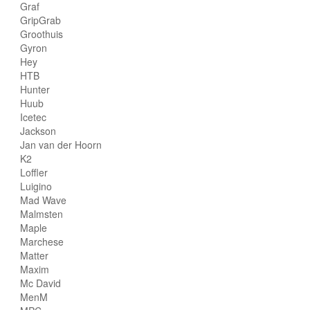
Graf
GripGrab
Groothuis
Gyron
Hey
HTB
Hunter
Huub
Icetec
Jackson
Jan van der Hoorn
K2
Loffler
Luigino
Mad Wave
Malmsten
Maple
Marchese
Matter
Maxim
Mc David
MenM