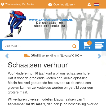
Openingstijden
Westkanaalweg
10e
,
Ter Aar
0
Previous
Ne
GRATIS verzending in NL vanaf € 100,=
Ruim assortiment, al
Schaatsen verhuur
Ruim assortiment, altijd wat naar wens!
Advies op maat van
Voor kinderen tot 16 jaar kunt u bij ons schaatsen huren.
Dat is voor de groeiende voeten een ideale oplossing.
Mocht het kind gedurende het seizoen uit de schaatsen
groeien kunnen ze kosteloos worden omgeruild voor een
grotere maat.
Wij verhuren diverse modellen klapschaatsen van
1
september tot 31 maart
, dan heb je de beschikking over de