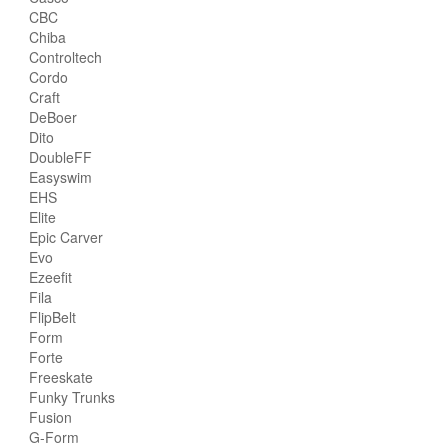
CBC
Chiba
Controltech
Cordo
Craft
DeBoer
Dito
DoubleFF
Easyswim
EHS
Elite
Epic Carver
Evo
Ezeefit
Fila
FlipBelt
Form
Forte
Freeskate
Funky Trunks
Fusion
G-Form