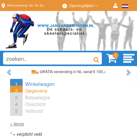
Openingstijden
Westkanaalweg
10e
,
Ter Aar
0
Previous
Ne
GRATIS verzending in NL vanaf € 100,=
Ruim assortiment, altijd wat naar wens!
1
Winkelwagen
2
Gegevens
3
Betaalwijze
4
Overzicht
5
Voltooid
« terug
*
= verplicht veld