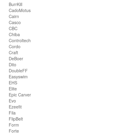
BurrKill
CadoMotus
Cairn
Casco
CBC
Chiba
Controltech
Cordo
Craft
DeBoer
Dito
DoubleFF
Easyswim
EHS
Elite
Epic Carver
Evo
Ezeefit
Fila
FlipBelt
Form
Forte