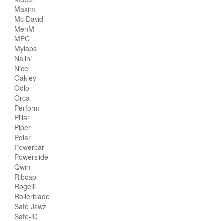
Maxim
Mc David
MenM
MPC
Mylaps
Nalini
Nice
Oakley
Odlo
Orca
Perform
Pillar
Piper
Polar
Powerbar
Powerslide
Qwin
Ribcap
Rogelli
Rollerblade
Safe Jawz
Safe-iD