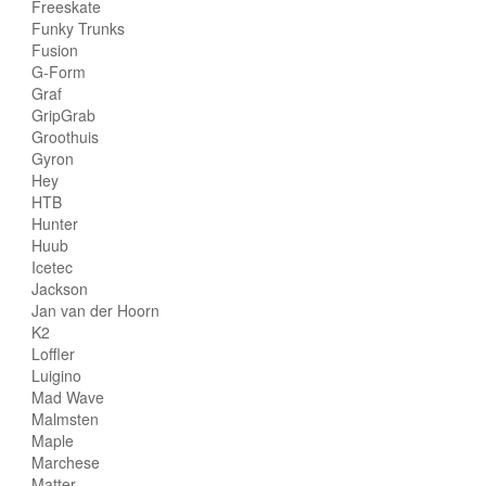
Freeskate
Funky Trunks
Fusion
G-Form
Graf
GripGrab
Groothuis
Gyron
Hey
HTB
Hunter
Huub
Icetec
Jackson
Jan van der Hoorn
K2
Loffler
Luigino
Mad Wave
Malmsten
Maple
Marchese
Matter