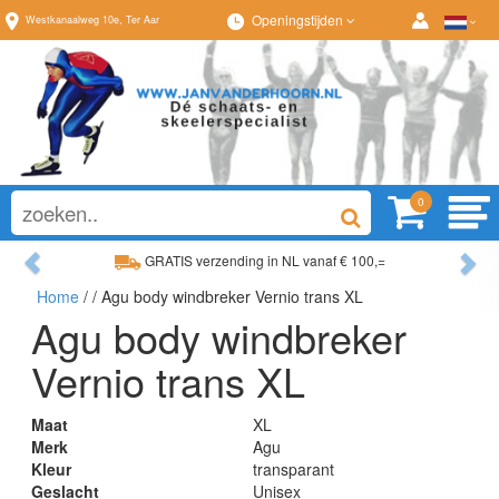
Openingstijden
Westkanaalweg
10e
,
Ter Aar
0
Previous
Ne
GRATIS verzending in NL vanaf € 100,=
Home
/
/ Agu body windbreker Vernio trans XL
Ruim assortiment, altijd wat naar wens!
Agu body windbreker
Vernio trans XL
Maat
XL
Merk
Agu
Kleur
transparant
Geslacht
Unisex