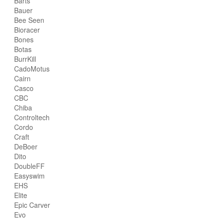
Barts
Bauer
Bee Seen
Bioracer
Bones
Botas
BurrKill
CadoMotus
Cairn
Casco
CBC
Chiba
Controltech
Cordo
Craft
DeBoer
Dito
DoubleFF
Easyswim
EHS
Elite
Epic Carver
Evo