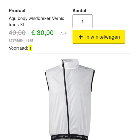
Product
Aantal
Agu body windbreker Vernio
trans XL
40,00
€
30,00
Art#
in winkelwagen
8717565411135
Voorraad:
1