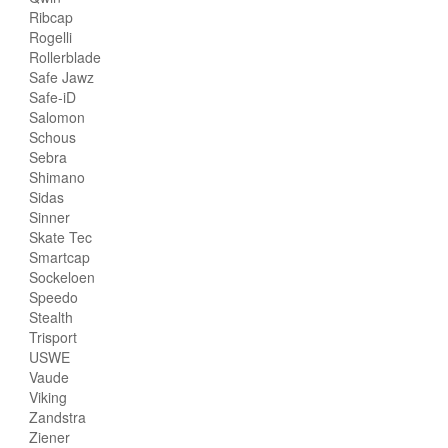
Ribcap
Rogelli
Rollerblade
Safe Jawz
Safe-iD
Salomon
Schous
Sebra
Shimano
Sidas
Sinner
Skate Tec
Smartcap
Sockeloen
Speedo
Stealth
Trisport
USWE
Vaude
Viking
Zandstra
Ziener