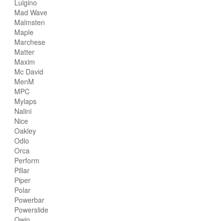
Luigino
Mad Wave
Malmsten
Maple
Marchese
Matter
Maxim
Mc David
MenM
MPC
Mylaps
Nalini
Nice
Oakley
Odlo
Orca
Perform
Pillar
Piper
Polar
Powerbar
Powerslide
Qwin