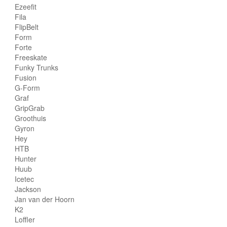
Ezeefit
Fila
FlipBelt
Form
Forte
Freeskate
Funky Trunks
Fusion
G-Form
Graf
GripGrab
Groothuis
Gyron
Hey
HTB
Hunter
Huub
Icetec
Jackson
Jan van der Hoorn
K2
Loffler