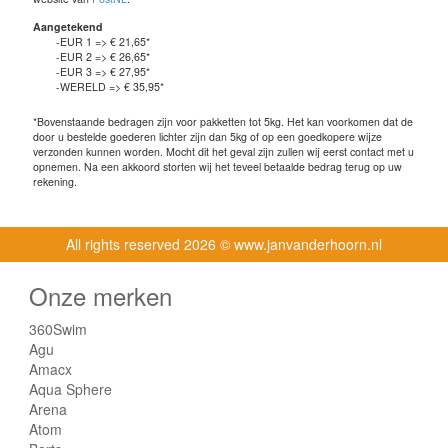
Aangetekend
-EUR 1 => € 21,65*
-EUR 2 => € 26,65*
-EUR 3 => € 27,95*
-WERELD => € 35,95*
*Bovenstaande bedragen zijn voor pakketten tot 5kg. Het kan voorkomen dat de
door u bestelde goederen lichter zijn dan 5kg of op een goedkopere wijze
verzonden kunnen worden. Mocht dit het geval zijn zullen wij eerst contact met u
opnemen. Na een akkoord storten wij het teveel betaalde bedrag terug op uw
rekening.
All rights reserved
2026 © www.janvanderhoorn.nl
Onze merken
360Swim
Agu
Amacx
Aqua Sphere
Arena
Atom