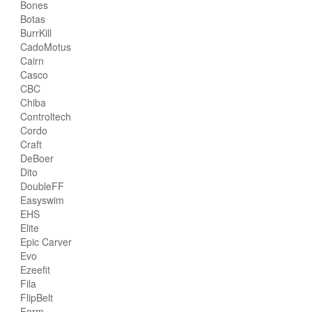
Bones
Botas
BurrKill
CadoMotus
Cairn
Casco
CBC
Chiba
Controltech
Cordo
Craft
DeBoer
Dito
DoubleFF
Easyswim
EHS
Elite
Epic Carver
Evo
Ezeefit
Fila
FlipBelt
Form