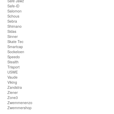
Safe Jawz
Safe-iD
Salomon
Schous
Sebra
Shimano
Sidas
Sinner
Skate Tec
Smartcap
Sockeloen
Speedo
Stealth
Trisport
USWE
Vaude
Viking
Zandstra
Ziener
Zone3
Zwemmenenzo
Zwemmershop