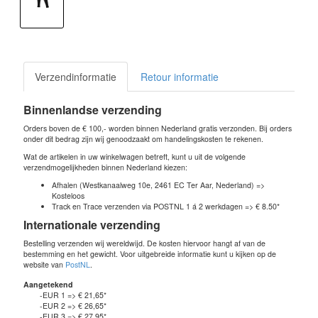
Verzendinformatie
Retour informatie
Binnenlandse verzending
Orders boven de € 100,- worden binnen Nederland gratis verzonden. Bij orders
onder dit bedrag zijn wij genoodzaakt om handelingskosten te rekenen.
Wat de artikelen in uw winkelwagen betreft, kunt u uit de volgende
verzendmogelijkheden binnen Nederland kiezen:
Afhalen (Westkanaalweg 10e, 2461 EC Ter Aar, Nederland) =>
Kosteloos
Track en Trace verzenden via POSTNL 1 á 2 werkdagen => € 8.50*
Internationale verzending
Bestelling verzenden wij wereldwijd. De kosten hiervoor hangt af van de
bestemming en het gewicht. Voor uitgebreide informatie kunt u kijken op de
website van
PostNL
.
Aangetekend
-EUR 1 => € 21,65*
-EUR 2 => € 26,65*
-EUR 3 => € 27,95*