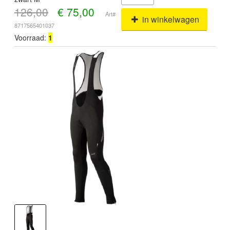
126,00
€
75,00
Art#
in winkelwagen
8717565401037
Voorraad:
1