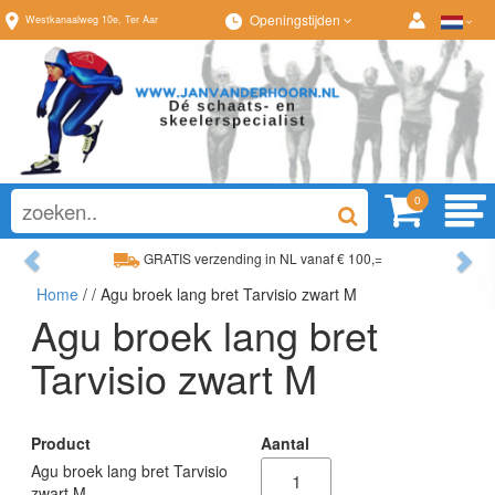
Openingstijden
Westkanaalweg
10e
,
Ter Aar
0
Previous
Ne
GRATIS verzending in NL vanaf € 100,=
Home
/
/ Agu broek lang bret Tarvisio zwart M
Ruim assortiment, altijd wat naar wens!
Agu broek lang bret
Tarvisio zwart M
Product
Aantal
Agu broek lang bret Tarvisio
zwart M