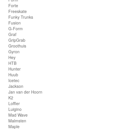
Forte
Freeskate
Funky Trunks
Fusion
G-Form
Graf
GripGrab
Groothuis
Gyron
Hey
HTB
Hunter
Huub
Icetec
Jackson
Jan van der Hoorn
K2
Loffler
Luigino
Mad Wave
Malmsten
Maple