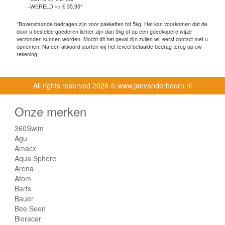
-WERELD => € 35,95*
*Bovenstaande bedragen zijn voor pakketten tot 5kg. Het kan voorkomen dat de
door u bestelde goederen lichter zijn dan 5kg of op een goedkopere wijze
verzonden kunnen worden. Mocht dit het geval zijn zullen wij eerst contact met u
opnemen. Na een akkoord storten wij het teveel betaalde bedrag terug op uw
rekening.
All rights reserved
2026 © www.janvanderhoorn.nl
Onze merken
360Swim
Agu
Amacx
Aqua Sphere
Arena
Atom
Barts
Bauer
Bee Seen
Bioracer