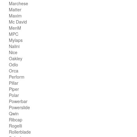
Marchese
Matter
Maxim
Mc David
MenM
MPC
Mylaps
Nalini
Nice
Oakley
Odlo
Orca
Perform
Pillar
Piper
Polar
Powerbar
Powerslide
Qwin
Ribcap
Rogelli
Rollerblade