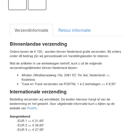
Verzendinformatie
Retour informatie
Binnenlandse verzending
Orders boven de € 100,- worden binnen Nederland gratis verzonden. Bij orders
onder dit bedrag zijn wij genoodzaakt om handelingskosten te rekenen.
Wat de artikelen in uw winkelwagen betreft, kunt u uit de volgende
verzendmogelijkheden binnen Nederland kiezen:
Afhalen (Westkanaalweg 10e, 2461 EC Ter Aar, Nederland) =>
Kosteloos
Track en Trace verzenden via POSTNL 1 á 2 werkdagen => € 8.50*
Internationale verzending
Bestelling verzenden wij wereldwijd. De kosten hiervoor hangt af van de
bestemming en het gewicht. Voor uitgebreide informatie kunt u kijken op de
website van
PostNL
.
Aangetekend
-EUR 1 => € 21,65*
-EUR 2 => € 26,65*
-EUR 3 => € 27,95*