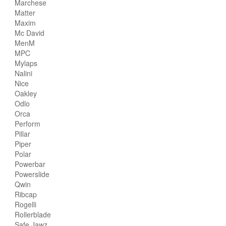
Marchese
Matter
Maxim
Mc David
MenM
MPC
Mylaps
Nalini
Nice
Oakley
Odlo
Orca
Perform
Pillar
Piper
Polar
Powerbar
Powerslide
Qwin
Ribcap
Rogelli
Rollerblade
Safe Jawz