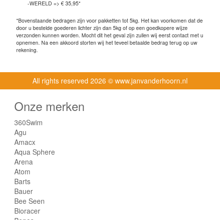
-WERELD => € 35,95*
*Bovenstaande bedragen zijn voor pakketten tot 5kg. Het kan voorkomen dat de
door u bestelde goederen lichter zijn dan 5kg of op een goedkopere wijze
verzonden kunnen worden. Mocht dit het geval zijn zullen wij eerst contact met u
opnemen. Na een akkoord storten wij het teveel betaalde bedrag terug op uw
rekening.
All rights reserved
2026 © www.janvanderhoorn.nl
Onze merken
360Swim
Agu
Amacx
Aqua Sphere
Arena
Atom
Barts
Bauer
Bee Seen
Bioracer