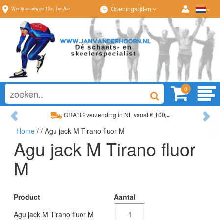
Openingstijden
Westkanaalweg
10e
,
Ter Aar
0
Previous
Ne
GRATIS verzending in NL vanaf € 100,=
Home
/
/ Agu jack M Tirano fluor M
Ruim assortiment, altijd wat naar wens!
Agu jack M Tirano fluor
M
Product
Aantal
Agu jack M Tirano fluor M