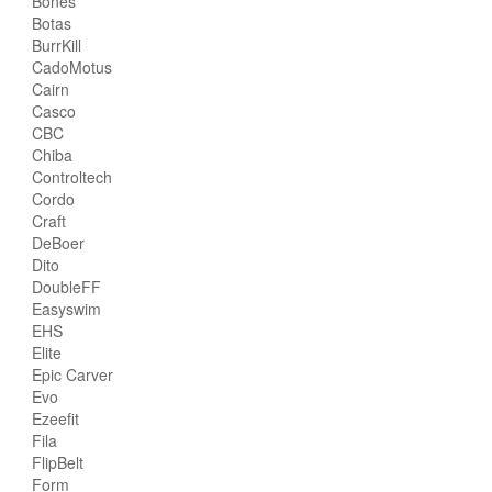
Bones
Botas
BurrKill
CadoMotus
Cairn
Casco
CBC
Chiba
Controltech
Cordo
Craft
DeBoer
Dito
DoubleFF
Easyswim
EHS
Elite
Epic Carver
Evo
Ezeefit
Fila
FlipBelt
Form