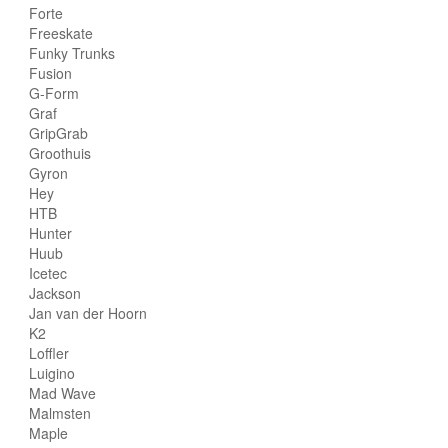
Forte
Freeskate
Funky Trunks
Fusion
G-Form
Graf
GripGrab
Groothuis
Gyron
Hey
HTB
Hunter
Huub
Icetec
Jackson
Jan van der Hoorn
K2
Loffler
Luigino
Mad Wave
Malmsten
Maple