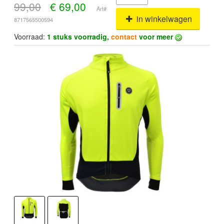
99,00
€
69,00
Art#
in winkelwagen
8717565500594
Voorraad:
1 stuks voorradig,
contact
voor meer