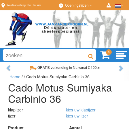
Openingstijden
Westkanaalweg
10e
,
Ter Aar
0
Previous
Ne
GRATIS verzending in NL vanaf € 100,=
Home
/
/ Cado Motus Sumiyaka Carbinio 36
Ruim assortiment, altijd wat naar wens!
Cado Motus Sumiyaka
Carbinio 36
klapijzer
kies uw klapijzer
ijzer
kies uw ijzer
Product
Aantal