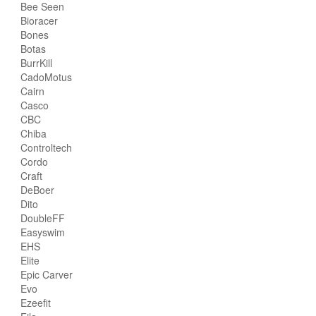
Bee Seen
Bioracer
Bones
Botas
BurrKill
CadoMotus
Cairn
Casco
CBC
Chiba
Controltech
Cordo
Craft
DeBoer
Dito
DoubleFF
Easyswim
EHS
Elite
Epic Carver
Evo
Ezeefit