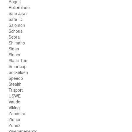
Rogelli
Rollerblade
Safe Jawz
Safe-iD
Salomon
Schous
Sebra
Shimano
Sidas
Sinner
Skate Tec
Smartcap
Sockeloen
Speedo
Stealth
Trisport
USWE
Vaude
Viking
Zandstra
Ziener
Zone3
Zwemmenenzo