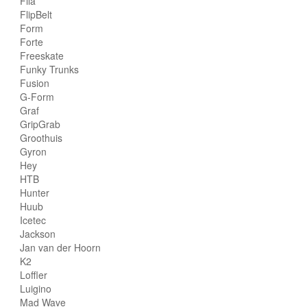
Fila
FlipBelt
Form
Forte
Freeskate
Funky Trunks
Fusion
G-Form
Graf
GripGrab
Groothuis
Gyron
Hey
HTB
Hunter
Huub
Icetec
Jackson
Jan van der Hoorn
K2
Loffler
Luigino
Mad Wave