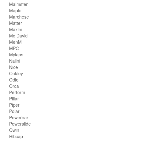
Malmsten
Maple
Marchese
Matter
Maxim
Mc David
MenM
MPC
Mylaps
Nalini
Nice
Oakley
Odlo
Orca
Perform
Pillar
Piper
Polar
Powerbar
Powerslide
Qwin
Ribcap