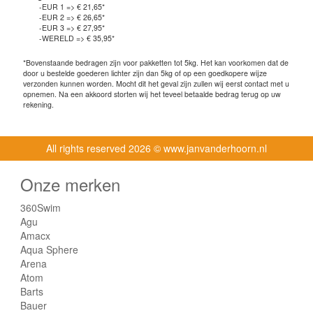
-EUR 1 => € 21,65*
-EUR 2 => € 26,65*
-EUR 3 => € 27,95*
-WERELD => € 35,95*
*Bovenstaande bedragen zijn voor pakketten tot 5kg. Het kan voorkomen dat de
door u bestelde goederen lichter zijn dan 5kg of op een goedkopere wijze
verzonden kunnen worden. Mocht dit het geval zijn zullen wij eerst contact met u
opnemen. Na een akkoord storten wij het teveel betaalde bedrag terug op uw
rekening.
All rights reserved
2026 © www.janvanderhoorn.nl
Onze merken
360Swim
Agu
Amacx
Aqua Sphere
Arena
Atom
Barts
Bauer