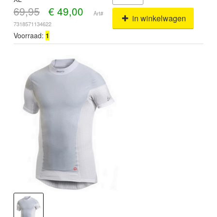
69,95
€
49,00
Art#
in winkelwagen
7318571134622
Voorraad:
1