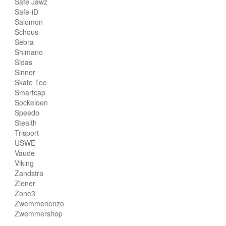
Safe Jawz
Safe-iD
Salomon
Schous
Sebra
Shimano
Sidas
Sinner
Skate Tec
Smartcap
Sockeloen
Speedo
Stealth
Trisport
USWE
Vaude
Viking
Zandstra
Ziener
Zone3
Zwemmenenzo
Zwemmershop