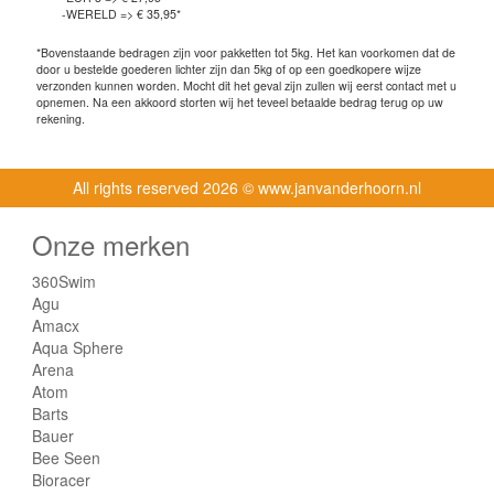
-WERELD => € 35,95*
*Bovenstaande bedragen zijn voor pakketten tot 5kg. Het kan voorkomen dat de
door u bestelde goederen lichter zijn dan 5kg of op een goedkopere wijze
verzonden kunnen worden. Mocht dit het geval zijn zullen wij eerst contact met u
opnemen. Na een akkoord storten wij het teveel betaalde bedrag terug op uw
rekening.
All rights reserved
2026 © www.janvanderhoorn.nl
Onze merken
360Swim
Agu
Amacx
Aqua Sphere
Arena
Atom
Barts
Bauer
Bee Seen
Bioracer