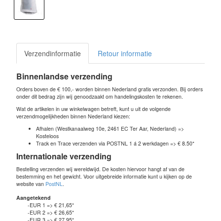
Verzendinformatie
Retour informatie
Binnenlandse verzending
Orders boven de € 100,- worden binnen Nederland gratis verzonden. Bij orders
onder dit bedrag zijn wij genoodzaakt om handelingskosten te rekenen.
Wat de artikelen in uw winkelwagen betreft, kunt u uit de volgende
verzendmogelijkheden binnen Nederland kiezen:
Afhalen (Westkanaalweg 10e, 2461 EC Ter Aar, Nederland) =>
Kosteloos
Track en Trace verzenden via POSTNL 1 á 2 werkdagen => € 8.50*
Internationale verzending
Bestelling verzenden wij wereldwijd. De kosten hiervoor hangt af van de
bestemming en het gewicht. Voor uitgebreide informatie kunt u kijken op de
website van
PostNL
.
Aangetekend
-EUR 1 => € 21,65*
-EUR 2 => € 26,65*
-EUR 3 => € 27,95*