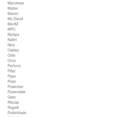
Marchese
Matter
Maxim
Mc David
MenM
MPC
Mylaps
Nalini
Nice
Oakley
Odlo
Orca
Perform
Pillar
Piper
Polar
Powerbar
Powerslide
Qwin
Ribcap
Rogelli
Rollerblade