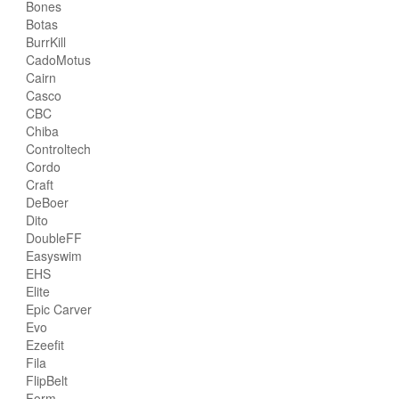
Bones
Botas
BurrKill
CadoMotus
Cairn
Casco
CBC
Chiba
Controltech
Cordo
Craft
DeBoer
Dito
DoubleFF
Easyswim
EHS
Elite
Epic Carver
Evo
Ezeefit
Fila
FlipBelt
Form