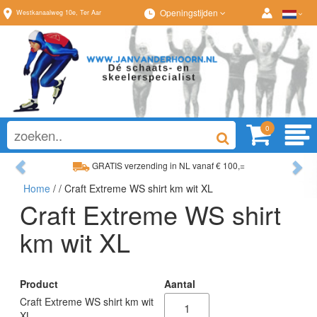
Openingstijden
Westkanaalweg
10e
,
Ter Aar
0
Previous
Ne
GRATIS verzending in NL vanaf € 100,=
Home
/
/ Craft Extreme WS shirt km wit XL
Ruim assortiment, altijd wat naar wens!
Craft Extreme WS shirt
km wit XL
Product
Aantal
Craft Extreme WS shirt km wit
XL