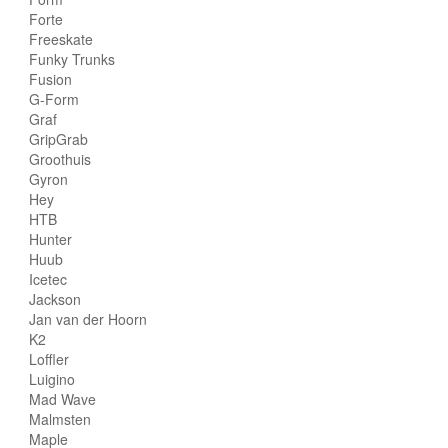
Forte
Freeskate
Funky Trunks
Fusion
G-Form
Graf
GripGrab
Groothuis
Gyron
Hey
HTB
Hunter
Huub
Icetec
Jackson
Jan van der Hoorn
K2
Loffler
Luigino
Mad Wave
Malmsten
Maple